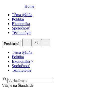
Home
Téma týždňa
Politika
Ekonomika
Spoločnosť
Technológie
Predplatné
Téma týždňa
Politika
Ekonomika
>
Spoločnosť
Technológie
Vitajte na Štandarde