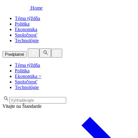
Home
Téma týždňa
Politika
Ekonomika
Spoločnosť
Technológie
Predplatné
Téma týždňa
Politika
Ekonomika
>
Spoločnosť
Technológie
Vitajte na Štandarde