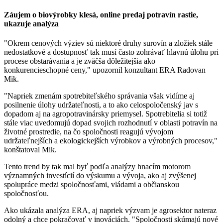
Záujem o biovýrobky klesá, online predaj potravín rastie,
ukazuje analýza
"Okrem cenových výziev sú niektoré druhy surovín a zložiek stále
nedostatkové a dostupnosť tak musí často zohrávať hlavnú úlohu pri
procese obstarávania a je zväčša dôležitejšia ako
konkurencieschopné ceny," upozornil konzultant ERA Radovan
Mik.
"Napriek zmenám spotrebiteľského správania však vidíme aj
posilnenie úlohy udržateľnosti, a to ako celospoločenský jav s
dopadom aj na agropotravinársky priemysel. Spotrebitelia si totiž
stále viac uvedomujú dopad svojich rozhodnutí v oblasti potravín na
životné prostredie, na čo spoločnosti reagujú vývojom
udržateľnejších a ekologickejších výrobkov a výrobných procesov,"
konštatoval Mik.
Tento trend by tak mal byť podľa analýzy hnacím motorom
významných investícií do výskumu a vývoja, ako aj zvýšenej
spolupráce medzi spoločnosťami, vládami a občianskou
spoločnosťou.
Ako ukázala analýza ERA, aj napriek výzvam je agrosektor nateraz
odolný a chce pokračovať v inováciách. "Spoločnosti skúmajú nové