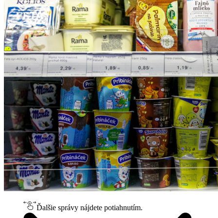
Ďalšie správy nájdete potiahnutím.