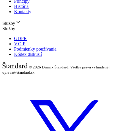
Princípy
História
Kontakty
Služby
Služby
GDPR
V.O.P
Podmienky používania
Kódex diskusií
© 2026
Denník Štandard, Všetky práva vyhradené |
oprava@standard.sk