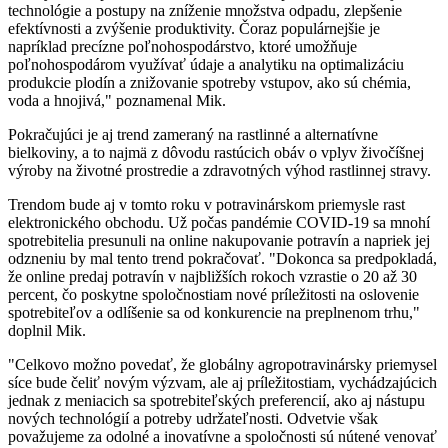
technológie a postupy na zníženie množstva odpadu, zlepšenie
efektívnosti a zvýšenie produktivity. Čoraz populárnejšie je
napríklad precízne poľnohospodárstvo, ktoré umožňuje
poľnohospodárom využívať údaje a analytiku na optimalizáciu
produkcie plodín a znižovanie spotreby vstupov, ako sú chémia,
voda a hnojivá," poznamenal Mik.
Pokračujúci je aj trend zameraný na rastlinné a alternatívne
bielkoviny, a to najmä z dôvodu rastúcich obáv o vplyv živočíšnej
výroby na životné prostredie a zdravotných výhod rastlinnej stravy.
Trendom bude aj v tomto roku v potravinárskom priemysle rast
elektronického obchodu. Už počas pandémie COVID-19 sa mnohí
spotrebitelia presunuli na online nakupovanie potravín a napriek jej
odzneniu by mal tento trend pokračovať. "Dokonca sa predpokladá,
že online predaj potravín v najbližších rokoch vzrastie o 20 až 30
percent, čo poskytne spoločnostiam nové príležitosti na oslovenie
spotrebiteľov a odlíšenie sa od konkurencie na preplnenom trhu,"
doplnil Mik.
"Celkovo možno povedať, že globálny agropotravinársky priemysel
síce bude čeliť novým výzvam, ale aj príležitostiam, vychádzajúcich
jednak z meniacich sa spotrebiteľských preferencií, ako aj nástupu
nových technológií a potreby udržateľnosti. Odvetvie však
považujeme za odolné a inovatívne a spoločnosti sú nútené venovať