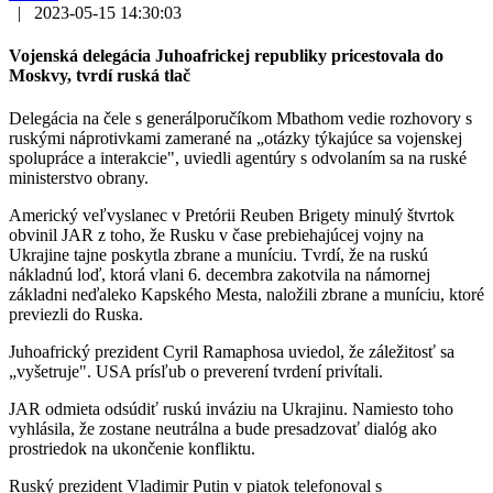
|
2023-05-15 14:30:03
Vojenská delegácia Juhoafrickej republiky pricestovala do
Moskvy, tvrdí ruská tlač
Delegácia na čele s generálporučíkom Mbathom vedie rozhovory s
ruskými náprotivkami zamerané na „otázky týkajúce sa vojenskej
spolupráce a interakcie", uviedli agentúry s odvolaním sa na ruské
ministerstvo obrany.
Americký veľvyslanec v Pretórii Reuben Brigety minulý štvrtok
obvinil JAR z toho, že Rusku v čase prebiehajúcej vojny na
Ukrajine tajne poskytla zbrane a muníciu. Tvrdí, že na ruskú
nákladnú loď, ktorá vlani 6. decembra zakotvila na námornej
základni neďaleko Kapského Mesta, naložili zbrane a muníciu, ktoré
previezli do Ruska.
Juhoafrický prezident Cyril Ramaphosa uviedol, že záležitosť sa
„vyšetruje". USA prísľub o preverení tvrdení privítali.
JAR odmieta odsúdiť ruskú inváziu na Ukrajinu. Namiesto toho
vyhlásila, že zostane neutrálna a bude presadzovať dialóg ako
prostriedok na ukončenie konfliktu.
Ruský prezident Vladimir Putin v piatok telefonoval s