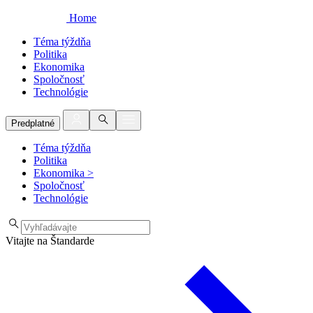
Home
Téma týždňa
Politika
Ekonomika
Spoločnosť
Technológie
Predplatné
Téma týždňa
Politika
Ekonomika
>
Spoločnosť
Technológie
Vitajte na Štandarde