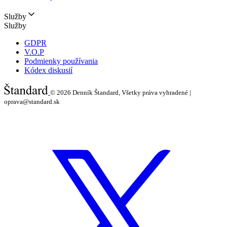
Služby
Služby
GDPR
V.O.P
Podmienky používania
Kódex diskusií
© 2026
Denník Štandard, Všetky práva vyhradené |
oprava@standard.sk