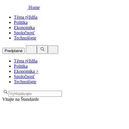
Home
Téma týždňa
Politika
Ekonomika
Spoločnosť
Technológie
Predplatné
Téma týždňa
Politika
Ekonomika
>
Spoločnosť
Technológie
Vitajte na Štandarde