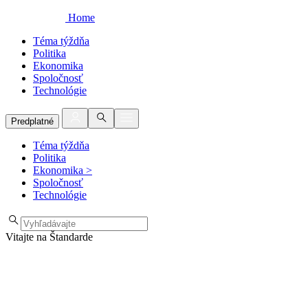
Home
Téma týždňa
Politika
Ekonomika
Spoločnosť
Technológie
Predplatné
Téma týždňa
Politika
Ekonomika
>
Spoločnosť
Technológie
Vitajte na Štandarde