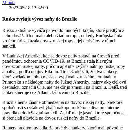
Minúta
|
2023-05-18 13:32:00
Rusko zvyšuje vývoz nafty do Brazílie
Rusko aktuálne vyváža palivo do mnohých krajín, ktoré predtým z
neho dovážali len málo alebo žiadnu ropu, odkedy Európska únia
vo februári zakázala dovoz ruskej ropy a jej derivátov v rámci
sankcií.
V Latinskej Amerike, kde sa dovoz palív zotavil na úroveň pred
pandémiou ochorenia COVID-19, sa Brazília stala hlavným
dovozcom ruskej nafty, pričom aj Kuba zvýšila nákupy ruskej ropy
a paliva, podľa údajov Eikonu. Tie tiež ukázali, že dva tankery,
ktoré začiatkom tohto mesiaca vyplávali z ruského terminálu v
Primorsku s nákladom nafty do Južnej Ameriky, najprv ako cieľovú
destináciu označili Čile, ale neskôr ju zmenili na Brazíliu. Ďalší, tretí
tanker smeruje cez Atlantický oceán do Brazílie.
Brazília nemá žiadne obmedzenia na dovoz ruskej nafty. Niektoré
spoločnosti sa však vyhýbajú nákupu ruského paliva pre interné
pravidlá o dodržiavaní sankcií. Zatiaľ nie je jasné, ktoré spoločnosti
si prenajali plavidlá na dovoz ruskej nafty do Brazílie.
Reuters predtým uviedla, že prvé dva tankery, ktoré mali pôvodne