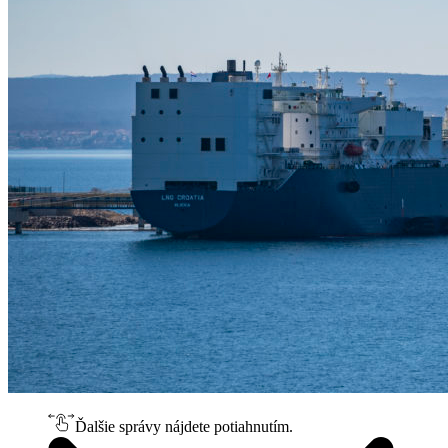
Ďalšie správy nájdete potiahnutím.