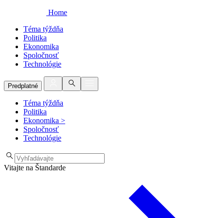
Home
Téma týždňa
Politika
Ekonomika
Spoločnosť
Technológie
Predplatné
Téma týždňa
Politika
Ekonomika
>
Spoločnosť
Technológie
Vitajte na Štandarde