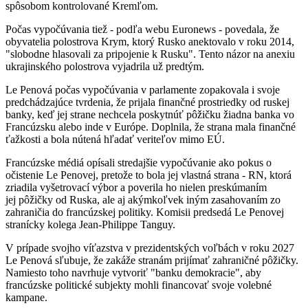
spôsobom kontrolované Kremľom.
Počas vypočúvania tiež - podľa webu Euronews - povedala, že
obyvatelia polostrova Krym, ktorý Rusko anektovalo v roku 2014,
"slobodne hlasovali za pripojenie k Rusku". Tento názor na anexiu
ukrajinského polostrova vyjadrila už predtým.
Le Penová počas vypočúvania v parlamente zopakovala i svoje
predchádzajúce tvrdenia, že prijala finančné prostriedky od ruskej
banky, keď jej strane nechcela poskytnúť pôžičku žiadna banka vo
Francúzsku alebo inde v Európe. Doplnila, že strana mala finančné
ťažkosti a bola nútená hľadať veriteľov mimo EÚ.
Francúzske médiá opísali stredajšie vypočúvanie ako pokus o
očistenie Le Penovej, pretože to bola jej vlastná strana - RN, ktorá
zriadila vyšetrovací výbor a poverila ho nielen preskúmaním
jej pôžičky od Ruska, ale aj akýmkoľvek iným zasahovaním zo
zahraničia do francúzskej politiky. Komisii predsedá Le Penovej
stranícky kolega Jean-Philippe Tanguy.
V prípade svojho víťazstva v prezidentských voľbách v roku 2027
Le Penová sľubuje, že zakáže stranám prijímať zahraničné pôžičky.
Namiesto toho navrhuje vytvoriť "banku demokracie", aby
francúzske politické subjekty mohli financovať svoje volebné
kampane.