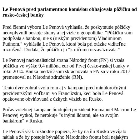
Le Penová pred parlamentnou komisiou obhajovala pôžičku od
rusko-českej banky
Pred členmi výboru Le Penová vyhlásila, že poskytnutie pôžičky
neovplyvnili postoje strany a jej vízie o geopolitike. "Pôžičku som
podpísala s bankou, nie s (ruským prezidentom) Vladimirom
Putinom," vyhlásila Le Penová, ktorá bola pri otázke viditeľne
rozrušená. Dodala, že pôžička ju "k ničomu nezaväzovala."
Le Penovej nacionalistická strana Národný front (FN) si vzala
pôžičku vo výške 9,4 milióna eur od Prvej česko-ruskej banky v
roku 2014. Banka medzičasom skrachovala a FN sa v roku 2017
premenoval na Národné združenie (RN).
Tento úver zohral svoju rolu aj v kampani pred minuloročnými
prezidentskými voľbami vo Francúzsku, keď bola Le Penová
opakovane obviňovaná z úzkych väzieb na Rusko.
Počas volebnej kampane úradujúci prezident Emmanuel Macron Le
Penovej vytkol, že nerokuje "s inými lídrami, ale so svojím
bankárom" v Rusku.
Le Penová však rozhodne popiera, že by na ňu Rusko vyvíjalo
nátlak a že by postoje bývalého Národného frontu boli nejakým