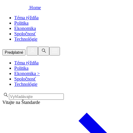
Home
Téma týždňa
Politika
Ekonomika
Spoločnosť
Technológie
Predplatné
Téma týždňa
Politika
Ekonomika
>
Spoločnosť
Technológie
Vitajte na Štandarde