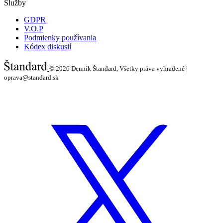
Služby
GDPR
V.O.P
Podmienky používania
Kódex diskusií
© 2026
Denník Štandard, Všetky práva vyhradené |
oprava@standard.sk