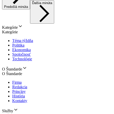
Ďalšia minúta
Predošlá minúta
Kategórie
Kategórie
Téma týždňa
Politika
Ekonomika
Spoločnosť
Technológie
O Štandarde
O Štandarde
Firma
Redakcia
Princípy
História
Kontakty
Služby