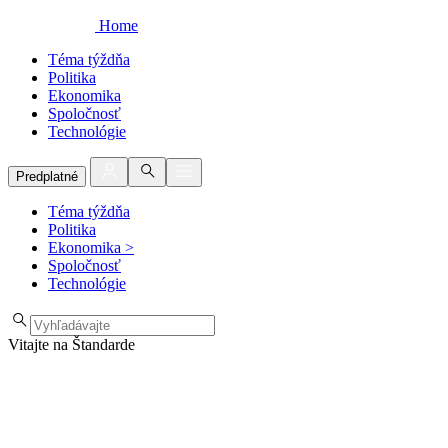
Home
Téma týždňa
Politika
Ekonomika
Spoločnosť
Technológie
Predplatné
Téma týždňa
Politika
Ekonomika
>
Spoločnosť
Technológie
Vitajte na Štandarde