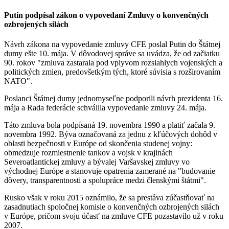
Putin podpísal zákon o vypovedaní Zmluvy o konvenčných
ozbrojených silách
Návrh zákona na vypovedanie zmluvy CFE poslal Putin do Štátnej
dumy ešte 10. mája. V dôvodovej správe sa uvádza, že od začiatku
90. rokov "zmluva zastarala pod vplyvom rozsiahlych vojenských a
politických zmien, predovšetkým tých, ktoré súvisia s rozširovaním
NATO".
Poslanci Štátnej dumy jednomyseľne podporili návrh prezidenta 16.
mája a Rada federácie schválila vypovedanie zmluvy 24. mája.
Táto zmluva bola podpísaná 19. novembra 1990 a platiť začala 9.
novembra 1992. Býva označovaná za jednu z kľúčových dohôd v
oblasti bezpečnosti v Európe od skončenia studenej vojny:
obmedzuje rozmiestnenie tankov a vojsk v krajinách
Severoatlantickej zmluvy a bývalej Varšavskej zmluvy vo
východnej Európe a stanovuje opatrenia zamerané na "budovanie
dôvery, transparentnosti a spolupráce medzi členskými štátmi".
Rusko však v roku 2015 oznámilo, že sa prestáva zúčastňovať na
zasadnutiach spoločnej komisie o konvenčných ozbrojených silách
v Európe, pričom svoju účasť na zmluve CFE pozastavilo už v roku
2007.