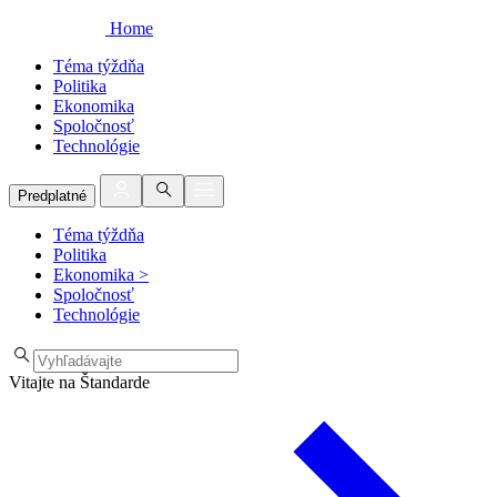
Home
Téma týždňa
Politika
Ekonomika
Spoločnosť
Technológie
Predplatné
Téma týždňa
Politika
Ekonomika
>
Spoločnosť
Technológie
Vitajte na Štandarde