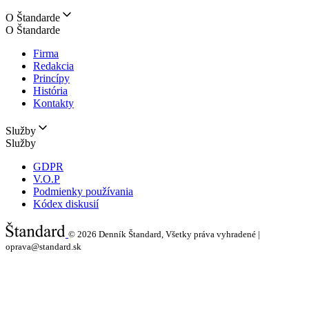
O Štandarde
O Štandarde
Firma
Redakcia
Princípy
História
Kontakty
Služby
Služby
GDPR
V.O.P
Podmienky používania
Kódex diskusií
© 2026
Denník Štandard, Všetky práva vyhradené |
oprava@standard.sk