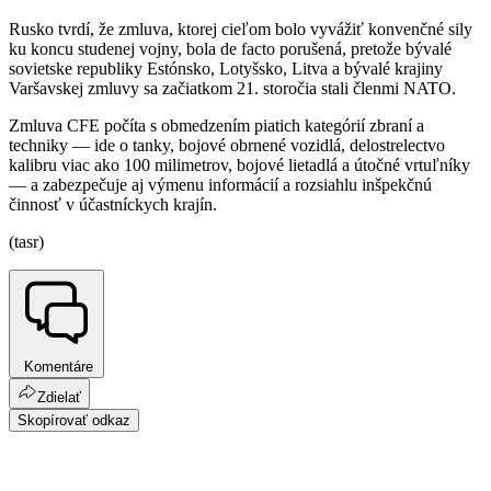
Rusko tvrdí, že zmluva, ktorej cieľom bolo vyvážiť konvenčné sily
ku koncu studenej vojny, bola de facto porušená, pretože bývalé
sovietske republiky Estónsko, Lotyšsko, Litva a bývalé krajiny
Varšavskej zmluvy sa začiatkom 21. storočia stali členmi NATO.
Zmluva CFE počíta s obmedzením piatich kategórií zbraní a
techniky — ide o tanky, bojové obrnené vozidlá, delostrelectvo
kalibru viac ako 100 milimetrov, bojové lietadlá a útočné vrtuľníky
— a zabezpečuje aj výmenu informácií a rozsiahlu inšpekčnú
činnosť v účastníckych krajín.
(tasr)
Komentáre
Zdielať
Skopírovať odkaz