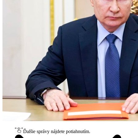
Ďalšie správy nájdete potiahnutím.