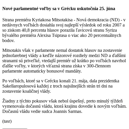
Nové parlamentné voľby sa v Grécku uskutočnia 25. júna
Strana premiéra Kyriakosa Mitsotakisa - Nová demokracia (ND) - v
nedávnych voľbách dosiahla svoj najlepší výsledok od roku 2007 a
so ziskom 40,8 percenta hlasov porazila ľavicovú stranu Syriza
bývalého premiéra Alexisa Tsiprasa o viac ako 20 percentuálnych
bodov.
Mitsotakis však v parlamente nemal dostatok hlasov na zostavenie
jednofarebnej vlády a keďže názorové rozdiely medzi ND a ďalšími
stranami sú priveľké, vtedajší premiér už krátko po voľbách navrhol
ďalšie voľby, v ktorých víťazná strana získa v 300-člennom
parlamente automaticky bonusové mandáty.
Po voľbách, ktoré sa v Grécku konali 21. mája, dala prezidentka
Sakellaropulosová každej z troch najsilnejších strán tri dni na
zostavenie koaličnej vlády.
Žiadny z týchto pokusov však nebol úspešný, preto minulý týždeň
vymenovala dočasnú vládu, ktorá krajinu dovedie k novým voľbám.
Dočasnú vládu vedie sudca Joannis Sarmas.
(tasr)