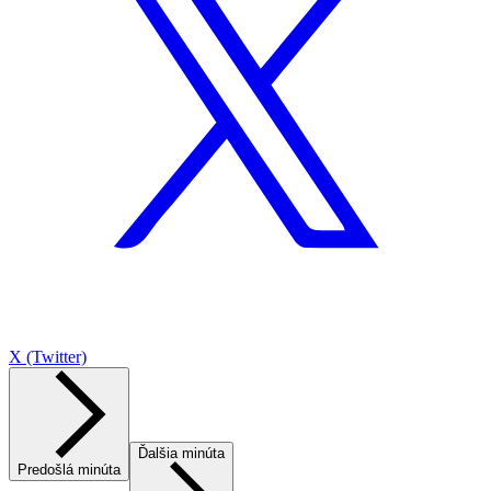
X (Twitter)
Ďalšia minúta
Predošlá minúta