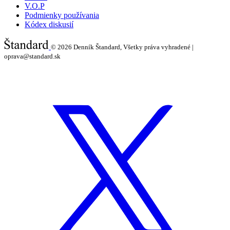
V.O.P
Podmienky používania
Kódex diskusií
© 2026
Denník Štandard, Všetky práva vyhradené |
oprava@standard.sk