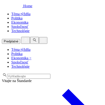
Home
Téma týždňa
Politika
Ekonomika
Spoločnosť
Technológie
Predplatné
Téma týždňa
Politika
Ekonomika
>
Spoločnosť
Technológie
Vitajte na Štandarde