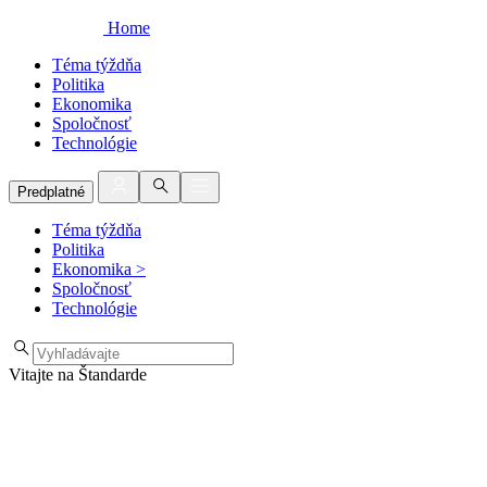
Home
Téma týždňa
Politika
Ekonomika
Spoločnosť
Technológie
Predplatné
Téma týždňa
Politika
Ekonomika
>
Spoločnosť
Technológie
Vitajte na Štandarde