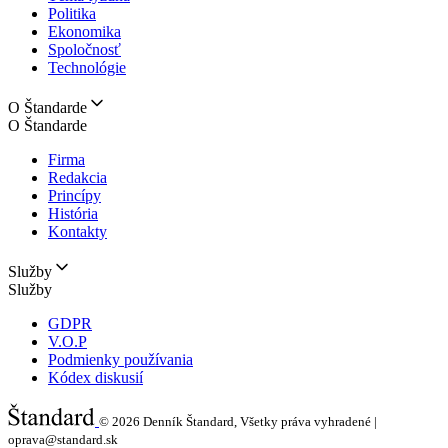
Politika
Ekonomika
Spoločnosť
Technológie
O Štandarde
O Štandarde
Firma
Redakcia
Princípy
História
Kontakty
Služby
Služby
GDPR
V.O.P
Podmienky používania
Kódex diskusií
© 2026
Denník Štandard, Všetky práva vyhradené |
oprava@standard.sk