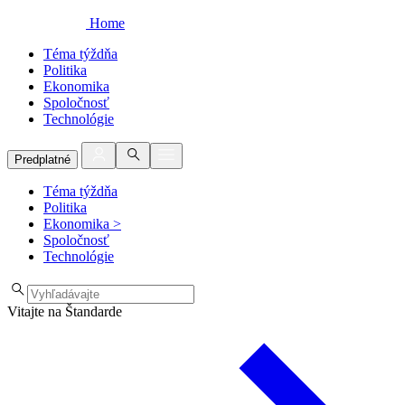
Home
Téma týždňa
Politika
Ekonomika
Spoločnosť
Technológie
Predplatné
Téma týždňa
Politika
Ekonomika
>
Spoločnosť
Technológie
Vitajte na Štandarde