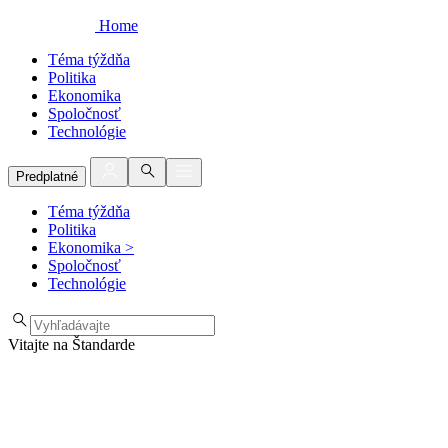
Home
Téma týždňa
Politika
Ekonomika
Spoločnosť
Technológie
Predplatné
Téma týždňa
Politika
Ekonomika
>
Spoločnosť
Technológie
Vitajte na Štandarde