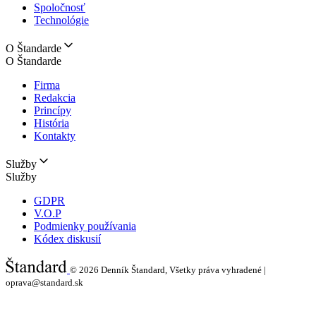
Spoločnosť
Technológie
O Štandarde
O Štandarde
Firma
Redakcia
Princípy
História
Kontakty
Služby
Služby
GDPR
V.O.P
Podmienky používania
Kódex diskusií
© 2026
Denník Štandard, Všetky práva vyhradené |
oprava@standard.sk