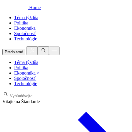
Home
Téma týždňa
Politika
Ekonomika
Spoločnosť
Technológie
Predplatné
Téma týždňa
Politika
Ekonomika
>
Spoločnosť
Technológie
Vitajte na Štandarde