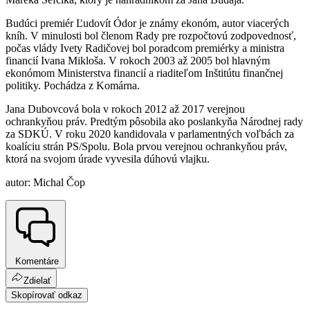
Budúci premiér Ľudovít Ódor je známy ekonóm, autor viacerých
kníh. V minulosti bol členom Rady pre rozpočtovú zodpovednosť,
počas vlády Ivety Radičovej bol poradcom premiérky a ministra
financií Ivana Mikloša. V rokoch 2003 až 2005 bol hlavným
ekonómom Ministerstva financií a riaditeľom Inštitútu finančnej
politiky. Pochádza z Komárna.
Jana Dubovcová bola v rokoch 2012 až 2017 verejnou
ochrankyňou práv. Predtým pôsobila ako poslankyňa Národnej rady
za SDKÚ. V roku 2020 kandidovala v parlamentných voľbách za
koalíciu strán PS/Spolu. Bola prvou verejnou ochrankyňou práv,
ktorá na svojom úrade vyvesila dúhovú vlajku.
autor: Michal Čop
Komentáre
Zdielať
Skopírovať odkaz