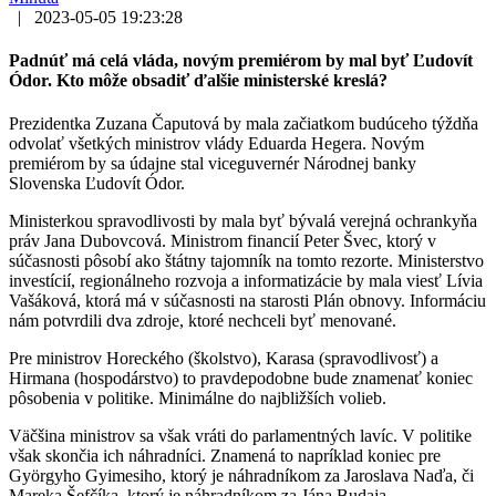
|
2023-05-05 19:23:28
Padnúť má celá vláda, novým premiérom by mal byť Ľudovít
Ódor. Kto môže obsadiť ďalšie ministerské kreslá?
Prezidentka Zuzana Čaputová by mala začiatkom budúceho týždňa
odvolať všetkých ministrov vlády Eduarda Hegera. Novým
premiérom by sa údajne stal viceguvernér Národnej banky
Slovenska Ľudovít Ódor.
Ministerkou spravodlivosti by mala byť bývalá verejná ochrankyňa
práv Jana Dubovcová. Ministrom financií Peter Švec, ktorý v
súčasnosti pôsobí ako štátny tajomník na tomto rezorte. Ministerstvo
investícií, regionálneho rozvoja a informatizácie by mala viesť Lívia
Vašáková, ktorá má v súčasnosti na starosti Plán obnovy. Informáciu
nám potvrdili dva zdroje, ktoré nechceli byť menované.
Pre ministrov Horeckého (školstvo), Karasa (spravodlivosť) a
Hirmana (hospodárstvo) to pravdepodobne bude znamenať koniec
pôsobenia v politike. Minimálne do najbližších volieb.
Väčšina ministrov sa však vráti do parlamentných lavíc. V politike
však skončia ich náhradníci. Znamená to napríklad koniec pre
Györgyho Gyimesiho, ktorý je náhradníkom za Jaroslava Naďa, či
Mareka Šefčíka, ktorý je náhradníkom za Jána Budaja.