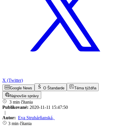
X (Twitter)
Google News
O Štandarde
Téma týždňa
Najnovšie správy
3 min čítania
Publikované:
2020-11-11 15:47:50
|
Autor:
Eva Struhárňanská
,
3 min čítania