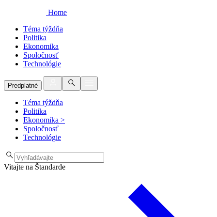
Home
Téma týždňa
Politika
Ekonomika
Spoločnosť
Technológie
Predplatné
Téma týždňa
Politika
Ekonomika
>
Spoločnosť
Technológie
Vitajte na Štandarde