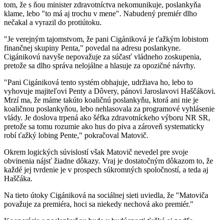
tom, že s ňou minister zdravotníctva nekomunikuje, poslankyňa
klame, lebo "to má aj trochu v mene". Nabudený premiér dlho
nečakal a vyrazil do protiútoku.
"Je verejným tajomstvom, že pani Cigániková je ťažkým lobistom
finančnej skupiny Penta," povedal na adresu poslankyne.
Cigánikovú navyše nepovažuje za súčasť vládneho zoskupenia,
pretože sa dlho správa nelojálne a hlasuje za opozičné návrhy.
"Pani Cigániková tento systém obhajuje, udržiava ho, lebo to
vyhovuje majiteľovi Penty a Dôvery, pánovi Jaroslavovi Haščákovi.
Mrzí ma, že máme takúto koaličnú poslankyňu, ktorá ani nie je
koaličnou poslankyňou, lebo nehlasovala za programové vyhlásenie
vlády. Je doslova trpená ako šéfka zdravotníckeho výboru NR SR,
pretože sa tomu rozumie ako hus do piva a zároveň systematicky
robí ťažký lobing Pente," pokračoval Matovič.
Okrem logických súvislostí však Matovič nevedel pre svoje
obvinenia nájsť žiadne dôkazy. Vraj je dostatočným dôkazom to, že
každé jej tvrdenie je v prospech súkromných spoločností, a teda aj
Haščáka.
Na tieto útoky Cigániková na sociálnej sieti uviedla, že "Matoviča
považuje za premiéra, hoci sa niekedy nechová ako premiér."