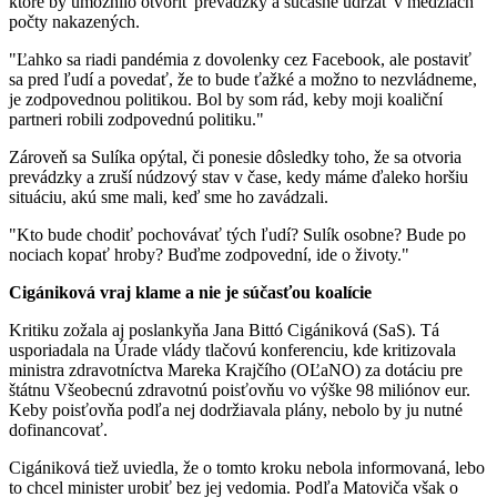
ktoré by umožnilo otvoriť prevádzky a súčasne udržať v medziach
počty nakazených.
"Ľahko sa riadi pandémia z dovolenky cez Facebook, ale postaviť
sa pred ľudí a povedať, že to bude ťažké a možno to nezvládneme,
je zodpovednou politikou. Bol by som rád, keby moji koaliční
partneri robili zodpovednú politiku."
Zároveň sa Sulíka opýtal, či ponesie dôsledky toho, že sa otvoria
prevádzky a zruší núdzový stav v čase, kedy máme ďaleko horšiu
situáciu, akú sme mali, keď sme ho zavádzali.
"Kto bude chodiť pochovávať tých ľudí? Sulík osobne? Bude po
nociach kopať hroby? Buďme zodpovední, ide o životy."
Cigániková vraj klame a nie je súčasťou koalície
Kritiku zožala aj poslankyňa Jana Bittó Cigániková (SaS). Tá
usporiadala na Úrade vlády tlačovú konferenciu, kde kritizovala
ministra zdravotníctva Mareka Krajčího (OĽaNO) za dotáciu pre
štátnu Všeobecnú zdravotnú poisťovňu vo výške 98 miliónov eur.
Keby poisťovňa podľa nej dodržiavala plány, nebolo by ju nutné
dofinancovať.
Cigániková tiež uviedla, že o tomto kroku nebola informovaná, lebo
to chcel minister urobiť bez jej vedomia. Podľa Matoviča však o