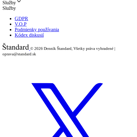
Služby
Služby
GDPR
V.O.P
Podmienky používania
Kódex diskusií
© 2026
Denník Štandard, Všetky práva vyhradené |
oprava@standard.sk