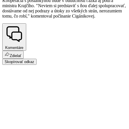
Kooperácia s poslankyňou bude v budúcnosti ťažká aj podľa
ministra Krajčího. "Neviem si predstaviť s ňou ďalej spolupracovať,
dostávame od nej podrazy a útoky zo všetkých strán, nerozumiem
tomu, čo robí," komentoval počínanie Cigánikovej.
Komentáre
Zdielať
Skopírovať odkaz