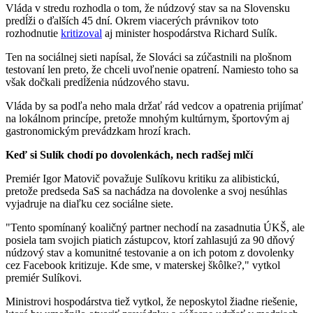
Vláda v stredu rozhodla o tom, že núdzový stav sa na Slovensku
predĺži o ďalších 45 dní. Okrem viacerých právnikov toto
rozhodnutie
kritizoval
aj minister hospodárstva Richard Sulík.
Ten na sociálnej sieti napísal, že Slováci sa zúčastnili na plošnom
testovaní len preto, že chceli uvoľnenie opatrení. Namiesto toho sa
však dočkali predĺženia núdzového stavu.
Vláda by sa podľa neho mala držať rád vedcov a opatrenia prijímať
na lokálnom princípe, pretože mnohým kultúrnym, športovým aj
gastronomickým prevádzkam hrozí krach.
Keď si Sulík chodí po dovolenkách, nech radšej mlčí
Premiér Igor Matovič považuje Sulíkovu kritiku za alibistickú,
pretože predseda SaS sa nachádza na dovolenke a svoj nesúhlas
vyjadruje na diaľku cez sociálne siete.
"Tento spomínaný koaličný partner nechodí na zasadnutia ÚKŠ, ale
posiela tam svojich piatich zástupcov, ktorí zahlasujú za 90 dňový
núdzový stav a komunitné testovanie a on ich potom z dovolenky
cez Facebook kritizuje. Kde sme, v materskej škôlke?," vytkol
premiér Sulíkovi.
Ministrovi hospodárstva tiež vytkol, že neposkytol žiadne riešenie,