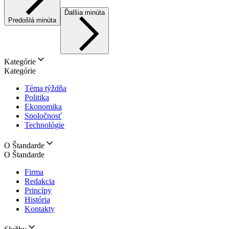
Ďalšia minúta
Predošlá minúta
Kategórie
Kategórie
Téma týždňa
Politika
Ekonomika
Spoločnosť
Technológie
O Štandarde
O Štandarde
Firma
Redakcia
Princípy
História
Kontakty