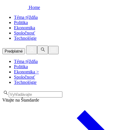
Home
Téma týždňa
Politika
Ekonomika
Spoločnosť
Technológie
Predplatné
Téma týždňa
Politika
Ekonomika
>
Spoločnosť
Technológie
Vitajte na Štandarde