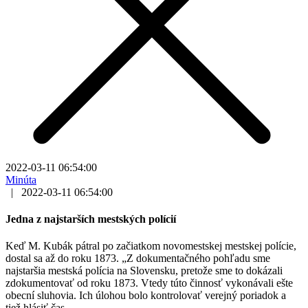
2022-03-11 06:54:00
Minúta
|
2022-03-11 06:54:00
Jedna z najstarších mestských polícií
Keď M. Kubák pátral po začiatkom novomestskej mestskej polície,
dostal sa až do roku 1873. „Z dokumentačného pohľadu sme
najstaršia mestská polícia na Slovensku, pretože sme to dokázali
zdokumentovať od roku 1873. Vtedy túto činnosť vykonávali ešte
obecní sluhovia. Ich úlohou bolo kontrolovať verejný poriadok a
tiež hlásiť čas.