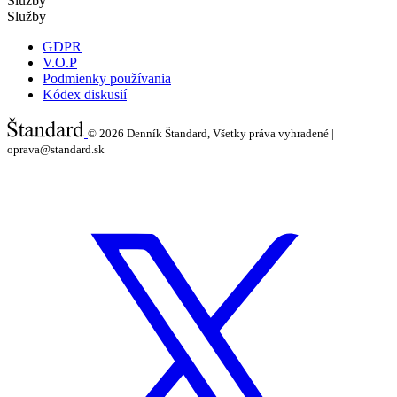
Služby
Služby
GDPR
V.O.P
Podmienky používania
Kódex diskusií
© 2026
Denník Štandard, Všetky práva vyhradené |
oprava@standard.sk