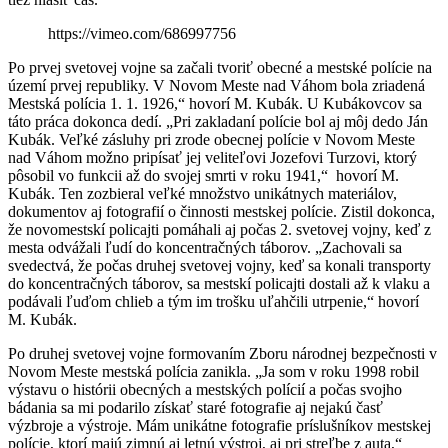
https://vimeo.com/686997756
Po prvej svetovej vojne sa začali tvoriť obecné a mestské polície na
území prvej republiky. V Novom Meste nad Váhom bola zriadená
Mestská polícia 1. 1. 1926,“ hovorí M. Kubák. U Kubákovcov sa
táto práca dokonca dedí. „Pri zakladaní polície bol aj môj dedo Ján
Kubák. Veľké zásluhy pri zrode obecnej polície v Novom Meste
nad Váhom možno pripísať jej veliteľovi Jozefovi Turzovi, ktorý
pôsobil vo funkcii až do svojej smrti v roku 1941,“ hovorí M.
Kubák. Ten zozbieral veľké množstvo unikátnych materiálov,
dokumentov aj fotografií o činnosti mestskej polície. Zistil dokonca,
že novomestskí policajti pomáhali aj počas 2. svetovej vojny, keď z
mesta odvážali ľudí do koncentračných táborov. „Zachovali sa
svedectvá, že počas druhej svetovej vojny, keď sa konali transporty
do koncentračných táborov, sa mestskí policajti dostali až k vlaku a
podávali ľuďom chlieb a tým im trošku uľahčili utrpenie,“ hovorí
M. Kubák.
Po druhej svetovej vojne formovaním Zboru národnej bezpečnosti v
Novom Meste mestská polícia zanikla. „Ja som v roku 1998 robil
výstavu o histórii obecných a mestských polícií a počas svojho
bádania sa mi podarilo získať staré fotografie aj nejakú časť
výzbroje a výstroje. Mám unikátne fotografie príslušníkov mestskej
polície, ktorí majú zimnú aj letnú výstroj, aj pri streľbe z auta,“