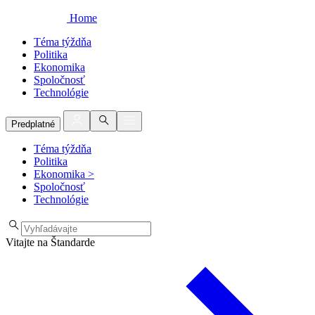
Home
Téma týždňa
Politika
Ekonomika
Spoločnosť
Technológie
Predplatné
Téma týždňa
Politika
Ekonomika
>
Spoločnosť
Technológie
Vitajte na Štandarde