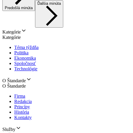
Ďalšia minúta
Predošlá minúta
Kategórie
Kategórie
Téma týždňa
Politika
Ekonomika
Spoločnosť
Technológie
O Štandarde
O Štandarde
Firma
Redakcia
Princípy
História
Kontakty
Služby