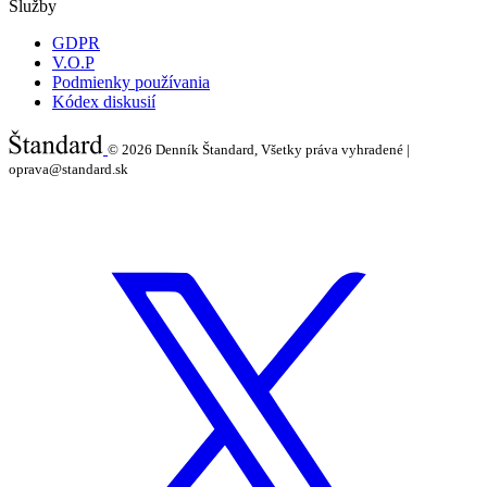
Služby
GDPR
V.O.P
Podmienky používania
Kódex diskusií
© 2026
Denník Štandard, Všetky práva vyhradené |
oprava@standard.sk