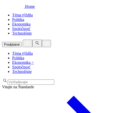
Home
Téma týždňa
Politika
Ekonomika
Spoločnosť
Technológie
Predplatné
Téma týždňa
Politika
Ekonomika
>
Spoločnosť
Technológie
Vitajte na Štandarde