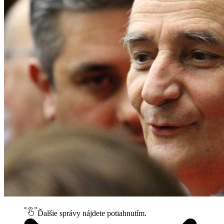
Ďalšie správy nájdete potiahnutím.