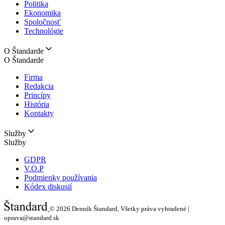
Politika
Ekonomika
Spoločnosť
Technológie
O Štandarde
O Štandarde
Firma
Redakcia
Princípy
História
Kontakty
Služby
Služby
GDPR
V.O.P
Podmienky používania
Kódex diskusií
© 2026
Denník Štandard, Všetky práva vyhradené |
oprava@standard.sk