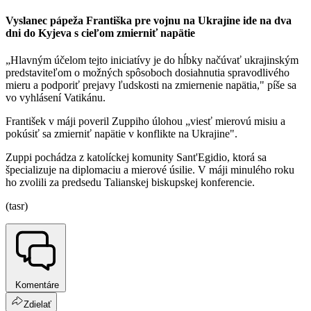
Vyslanec pápeža Františka pre vojnu na Ukrajine ide na dva
dni do Kyjeva s cieľom zmierniť napätie
„Hlavným účelom tejto iniciatívy je do hĺbky načúvať ukrajinským
predstaviteľom o možných spôsoboch dosiahnutia spravodlivého
mieru a podporiť prejavy ľudskosti na zmiernenie napätia," píše sa
vo vyhlásení Vatikánu.
František v máji poveril Zuppiho úlohou „viesť mierovú misiu a
pokúsiť sa zmierniť napätie v konflikte na Ukrajine".
Zuppi pochádza z katolíckej komunity Sant'Egidio, ktorá sa
špecializuje na diplomaciu a mierové úsilie. V máji minulého roku
ho zvolili za predsedu Talianskej biskupskej konferencie.
(tasr)
Komentáre
Zdielať