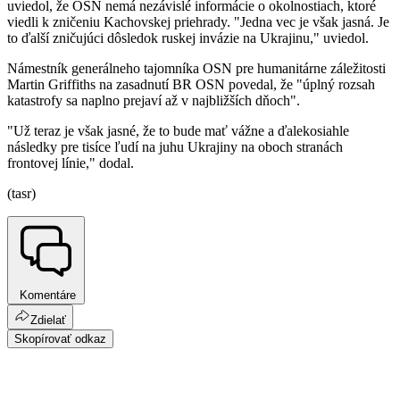
uviedol, že OSN nemá nezávislé informácie o okolnostiach, ktoré
viedli k zničeniu Kachovskej priehrady. "Jedna vec je však jasná. Je
to ďalší zničujúci dôsledok ruskej invázie na Ukrajinu," uviedol.
Námestník generálneho tajomníka OSN pre humanitárne záležitosti
Martin Griffiths na zasadnutí BR OSN povedal, že "úplný rozsah
katastrofy sa naplno prejaví až v najbližších dňoch".
"Už teraz je však jasné, že to bude mať vážne a ďalekosiahle
následky pre tisíce ľudí na juhu Ukrajiny na oboch stranách
frontovej línie," dodal.
(tasr)
Komentáre
Zdielať
Skopírovať odkaz