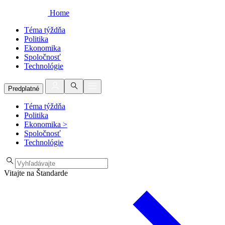
Home
Téma týždňa
Politika
Ekonomika
Spoločnosť
Technológie
Predplatné
Téma týždňa
Politika
Ekonomika
>
Spoločnosť
Technológie
Vitajte na Štandarde