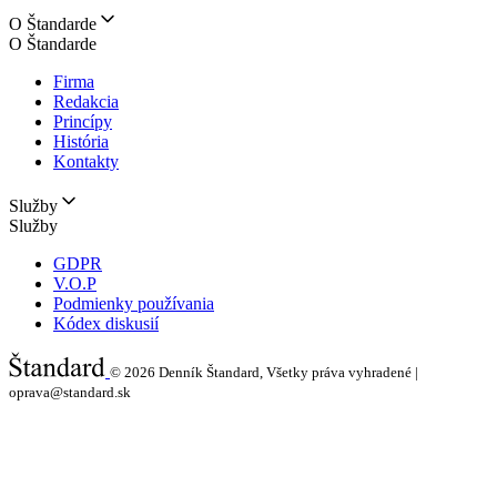
O Štandarde
O Štandarde
Firma
Redakcia
Princípy
História
Kontakty
Služby
Služby
GDPR
V.O.P
Podmienky používania
Kódex diskusií
© 2026
Denník Štandard, Všetky práva vyhradené |
oprava@standard.sk