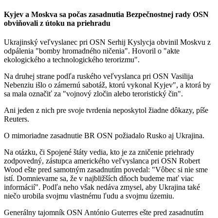
Kyjev a Moskva sa počas zasadnutia Bezpečnostnej rady OSN
obviňovali z útoku na priehradu
Ukrajinský veľvyslanec pri OSN Serhij Kyslycja obvinil Moskvu z
odpálenia "bomby hromadného ničenia". Hovoril o "akte
ekologického a technologického terorizmu".
Na druhej strane podľa ruského veľvyslanca pri OSN Vasilija
Nebenziu išlo o zámernú sabotáž, ktorú vykonal Kyjev", a ktorá by
sa mala označiť za "vojnový zločin alebo teroristický čin".
Ani jeden z nich pre svoje tvrdenia neposkytol žiadne dôkazy, píše
Reuters.
O mimoriadne zasadnutie BR OSN požiadalo Rusko aj Ukrajina.
Na otázku, či Spojené štáty vedia, kto je za zničenie priehrady
zodpovedný, zástupca amerického veľvyslanca pri OSN Robert
Wood ešte pred samotným zasadnutím povedal: "Vôbec si nie sme
istí. Domnievame sa, že v najbližších dňoch budeme mať viac
informácií". Podľa neho však nedáva zmysel, aby Ukrajina také
niečo urobila svojmu vlastnému ľudu a svojmu územiu.
Generálny tajomník OSN António Guterres ešte pred zasadnutím