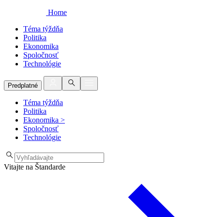
Home
Téma týždňa
Politika
Ekonomika
Spoločnosť
Technológie
Predplatné
Téma týždňa
Politika
Ekonomika
>
Spoločnosť
Technológie
Vitajte na Štandarde