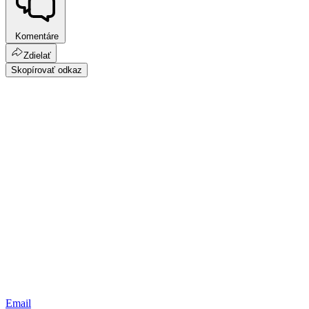
Komentáre
Zdielať
Skopírovať odkaz
Email