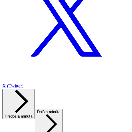
X (Twitter)
Ďalšia minúta
Predošlá minúta