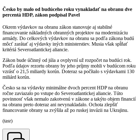
Česko by malo od budúceho roku vynakladať na obranu dve
percentá HDP, zákon podpísal Pavel
Okrem výdavkov na obranu zákon stanovuje aj stabilné
financovanie nákladných obranných projektov na modernizáciu
armády. Do celkových výdavkov na obranu sa podľa zákona budú
môcť zarátať aj výdavky iných ministerstiev. Musia však spĺňať
kritériá Severoatlantickej aliancie.
Zákon bude účinný od júla a ovplyvní už rozpočet na budúci rok.
Podľa údajov rezortu obrany by jeho príjmy mohli v budúcom roku
vzrásť o 21,5 miliardy korún. Doteraz sa počítalo s výdavkami 130
miliárd korún.
Česko sa na výdavky minimálne dvoch percent HDP na obranu
ročne zaviazalo po vstupe do Severoatlantickej aliancie. Túto
povinnosť však nemalo zakotvenú v zákone a takýto objem financií
na obranu preto doteraz ani nevynakladalo. Ochota zlepšiť
financovanie obrany sa zvýšila až po ruskej invázii na Ukrajinu.
(tasr)