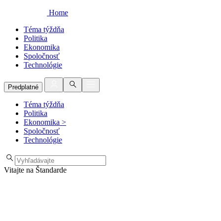
Home
Téma týždňa
Politika
Ekonomika
Spoločnosť
Technológie
Predplatné
Téma týždňa
Politika
Ekonomika
>
Spoločnosť
Technológie
Vitajte na Štandarde