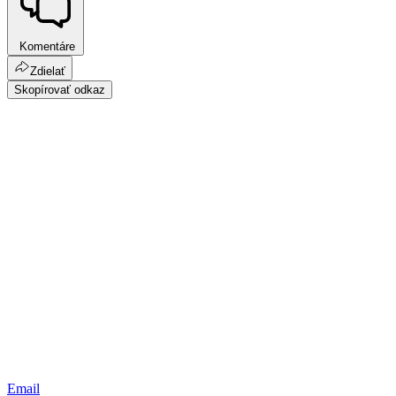
Komentáre
Zdielať
Skopírovať odkaz
Email