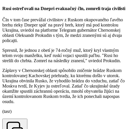
Rusi ostreľovali na Dnepri evakuačný čln, zomreli traja civilisti
Čln v tom čase prevážal civilistov z Ruskom okupovaného ľavého
brehu rieky Dneper späť na pravý breh, ktorý má pod kontrolou
Ukrajina, uviedol na platforme Telegram gubernátor Chersonskej
oblasti Oleksandr Prokudin s tým, že medzi zranenými sú aj dvaja
policajti.
Spresnil, že jednou z obetí je 74-ročný muž, ktorý kryl vlastným
telom svoju manželku, keď ruskí vojaci spustili paľbu. "Rusi ho
strelili do chrbta. Zomrel na následky zranení," uviedol Prokudin.
Záplavy v Chersonskej oblasti spôsobilo zničenie hrádze Ruskom
kontrolovanej Kachovskej priehrady, ku ktorému došlo v utorok.
Ukrajina obvinila Rusko, že vyhodilo hrádzu do vzduchu, zatiaľ čo
Moskva tvrdí, že Kyjev ju ostreľoval. Zatiaľ čo ukrajinské úrady
okamžite spustili záchrannú operáciu, mnohí obyvatelia žijúci na
území kontrolovanom Ruskom tvrdia, že ich ponechali napospas
osudu.
(tasr)