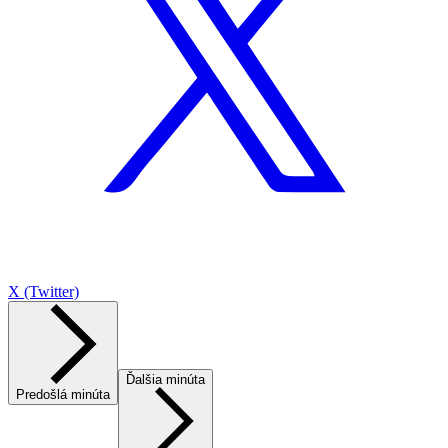
X (Twitter)
Ďalšia minúta
Predošlá minúta