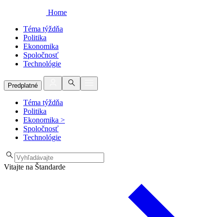
Home
Téma týždňa
Politika
Ekonomika
Spoločnosť
Technológie
Predplatné
Téma týždňa
Politika
Ekonomika
>
Spoločnosť
Technológie
Vitajte na Štandarde