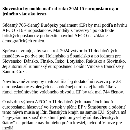
Slovensko by mohlo mať od roku 2024 15 europoslancov, o
jedného viac ako teraz
Súčasný 705-členný Európsky parlament (EP) by mal podľa návrhu
AFCO 716 europoslancov. Mandáty z "rezervy" po odchode
britských poslancov po brexite navrhol AFCO na základe
demografických zmien.
Správa navrhuje, aby sa na rok 2024 vytvorilo 11 dodatočných
mandátov – po dva pre Holandsko a Španielsko a po jednom pre
Slovensko, Dánsko, Fínsko, Írsko, Lotyšsko, Rakúsko a Slovinsko.
Jej autormi sú rumunský europoslanec Loránt Vincze a francúzsky
Sandro Gozi.
Navrhované zmeny by mali zahŕňať aj dodatočnú rezervu pre 28
europoslancov zvolených na spoločnej európskej kandidátke v
rámci celoúniového volebného obvodu. EP by tak mal 744 členov.
O návrhu výboru AFCO o 11 dodatočných mandátoch budú
europoslanci hlasovať vo štvrtok v pléne EP v Štrasburgu a odobriť
tento návrh musia aj lídri členských krajín na samite EÚ. Správa má
"najvyššiu možnosť dosiahnuť jednomyseľný súhlas členských
štátov" na pridanie navrhnutého počtu kresiel, uviedol Vincze pre
médiá.