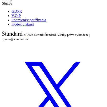
Služby
GDPR
V.O.P
Podmienky používania
Kódex diskusií
© 2026
Denník Štandard, Všetky práva vyhradené |
oprava@standard.sk