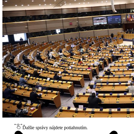
Ďalšie správy nájdete potiahnutím.