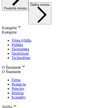
Ďalšia minúta
Predošlá minúta
Kategórie
Kategórie
Téma týždňa
Politika
Ekonomika
Spoločnosť
Technológie
O Štandarde
O Štandarde
Firma
Redakcia
Princípy
História
Kontakty
Služby