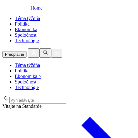
Home
Téma týždňa
Politika
Ekonomika
Spoločnosť
Technológie
Predplatné
Téma týždňa
Politika
Ekonomika
>
Spoločnosť
Technológie
Vitajte na Štandarde