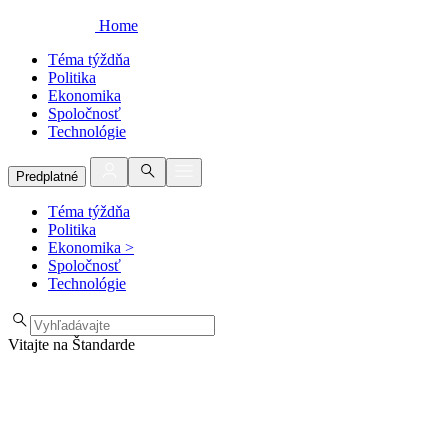
Home
Téma týždňa
Politika
Ekonomika
Spoločnosť
Technológie
Predplatné
Téma týždňa
Politika
Ekonomika
>
Spoločnosť
Technológie
Vitajte na Štandarde