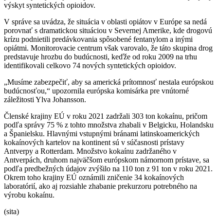
výskyt syntetických opioidov.
V správe sa uvádza, že situácia v oblasti opiátov v Európe sa nedá
porovnať s dramatickou situáciou v Severnej Amerike, kde drogovú
krízu podnietili predávkovania spôsobené fentanylom a inými
opiátmi. Monitorovacie centrum však varovalo, že táto skupina drog
predstavuje hrozbu do budúcnosti, keďže od roku 2009 na trhu
identifikovali celkovo 74 nových syntetických opioidov.
„Musíme zabezpečiť, aby sa americká prítomnosť nestala európskou
budúcnosťou,“ upozornila európska komisárka pre vnútorné
záležitosti Ylva Johansson.
Členské krajiny EÚ v roku 2021 zadržali 303 ton kokaínu, pričom
podľa správy 75 % z tohto množstva zhabali v Belgicku, Holandsku
a Španielsku. Hlavnými vstupnými bránami latinskoamerických
kokaínových kartelov na kontinent sú v súčasnosti prístavy
Antverpy a Rotterdam. Množstvo kokaínu zadržaného v
Antverpách, druhom najväčšom európskom námornom prístave, sa
podľa predbežných údajov zvýšilo na 110 ton z 91 ton v roku 2021.
Okrem toho krajiny EÚ oznámili zničenie 34 kokaínových
laboratórií, ako aj rozsiahle zhabanie prekurzoru potrebného na
výrobu kokaínu.
(sita)