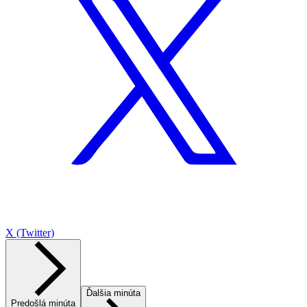
X (Twitter)
Ďalšia minúta
Predošlá minúta