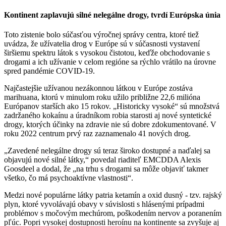
Kontinent zaplavujú silné nelegálne drogy, tvrdí Európska únia
Toto zistenie bolo súčasťou výročnej správy centra, ktoré tiež
uvádza, že užívatelia drog v Európe sú v súčasnosti vystavení
širšiemu spektru látok s vysokou čistotou, keďže obchodovanie s
drogami a ich užívanie v celom regióne sa rýchlo vrátilo na úrovne
spred pandémie COVID-19.
Najčastejšie užívanou nezákonnou látkou v Európe zostáva
marihuana, ktorú v minulom roku užilo približne 22,6 milióna
Európanov starších ako 15 rokov. „Historicky vysoké“ sú množstvá
zadržaného kokaínu a úradníkom robia starosti aj nové syntetické
drogy, ktorých účinky na zdravie nie sú dobre zdokumentované. V
roku 2022 centrum prvý raz zaznamenalo 41 nových drog.
„Zavedené nelegálne drogy sú teraz široko dostupné a naďalej sa
objavujú nové silné látky,“ povedal riaditeľ EMCDDA Alexis
Goosdeel a dodal, že „na trhu s drogami sa môže objaviť takmer
všetko, čo má psychoaktívne vlastnosti“.
Medzi nové populárne látky patria ketamín a oxid dusný - tzv. rajský
plyn, ktoré vyvolávajú obavy v súvislosti s hlásenými prípadmi
problémov s močovým mechúrom, poškodením nervov a poranením
pľúc. Popri vysokej dostupnosti heroínu na kontinente sa zvyšuje aj