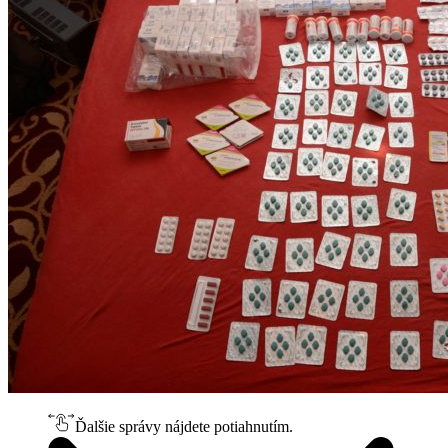
Ďalšie správy nájdete potiahnutím.