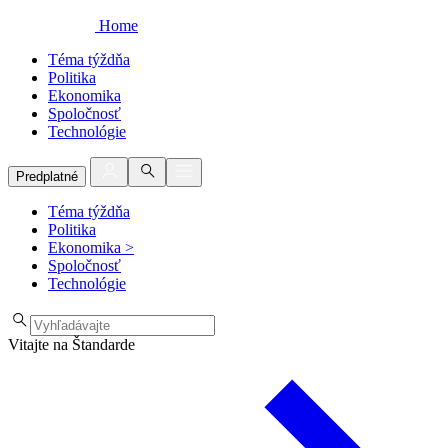
Home
Téma týždňa
Politika
Ekonomika
Spoločnosť
Technológie
Predplatné
Téma týždňa
Politika
Ekonomika
>
Spoločnosť
Technológie
Vitajte na Štandarde