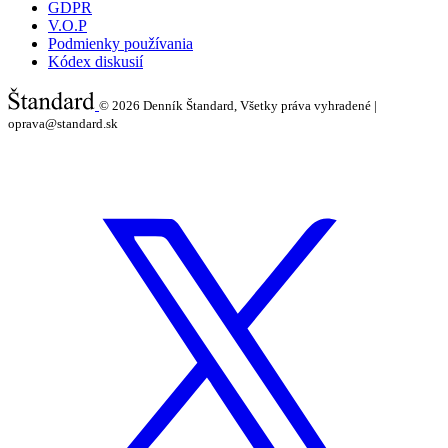
GDPR
V.O.P
Podmienky používania
Kódex diskusií
© 2026
Denník Štandard, Všetky práva vyhradené |
oprava@standard.sk