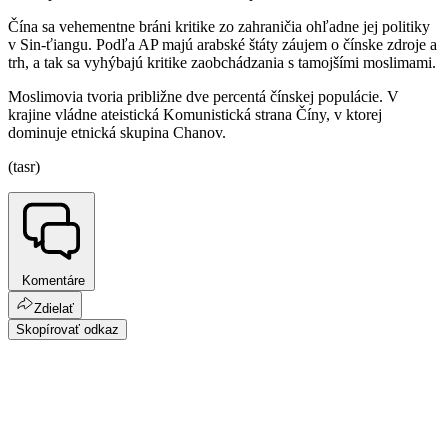
Čína sa vehementne bráni kritike zo zahraničia ohľadne jej politiky
v Sin-ťiangu. Podľa AP majú arabské štáty záujem o čínske zdroje a
trh, a tak sa vyhýbajú kritike zaobchádzania s tamojšími moslimami.
Moslimovia tvoria približne dve percentá čínskej populácie. V
krajine vládne ateistická Komunistická strana Číny, v ktorej
dominuje etnická skupina Chanov.
(tasr)
Komentáre
Zdielať
Skopírovať odkaz