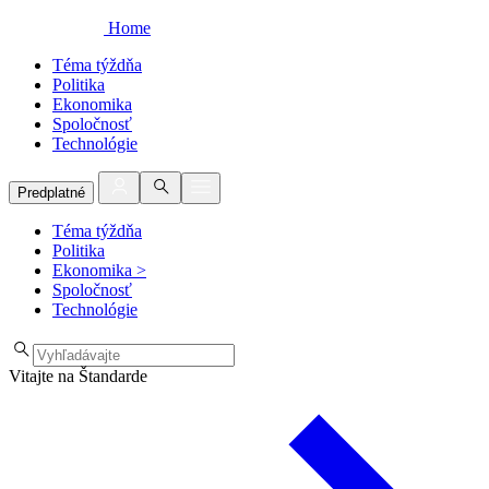
Home
Téma týždňa
Politika
Ekonomika
Spoločnosť
Technológie
Predplatné
Téma týždňa
Politika
Ekonomika
>
Spoločnosť
Technológie
Vitajte na Štandarde