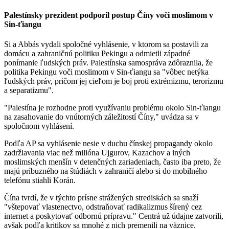
Palestínsky prezident podporil postup Číny voči moslimom v
Sin-ťiangu
Si a Abbás vydali spoločné vyhlásenie, v ktorom sa postavili za
domácu a zahraničnú politiku Pekingu a odmietli západné
ponímanie ľudských práv. Palestínska samospráva zdôraznila, že
politika Pekingu voči moslimom v Sin-ťiangu sa "vôbec netýka
ľudských práv, pričom jej cieľom je boj proti extrémizmu, terorizmu
a separatizmu".
"Palestína je rozhodne proti využívaniu problému okolo Sin-ťiangu
na zasahovanie do vnútorných záležitostí Číny," uvádza sa v
spoločnom vyhlásení.
Podľa AP sa vyhlásenie nesie v duchu čínskej propagandy okolo
zadržiavania viac než milióna Ujgurov, Kazachov a iných
moslimských menšín v detenčných zariadeniach, často iba preto, že
majú príbuzného na štúdiách v zahraničí alebo si do mobilného
telefónu stiahli Korán.
Čína tvrdí, že v týchto prísne strážených strediskách sa snaží
"vštepovať vlastenectvo, odstraňovať radikalizmus šírený cez
internet a poskytovať odbornú prípravu." Centrá už údajne zatvorili,
avšak podľa kritikov sa mnohé z nich premenili na väznice.