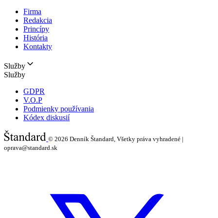
Firma
Redakcia
Princípy
História
Kontakty
Služby
Služby
GDPR
V.O.P
Podmienky používania
Kódex diskusií
© 2026
Denník Štandard, Všetky práva vyhradené |
oprava@standard.sk