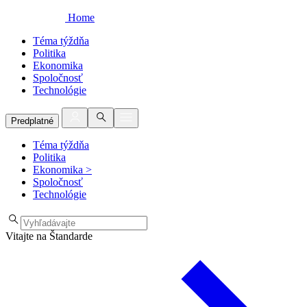
Home
Téma týždňa
Politika
Ekonomika
Spoločnosť
Technológie
Predplatné
Téma týždňa
Politika
Ekonomika
>
Spoločnosť
Technológie
Vitajte na Štandarde