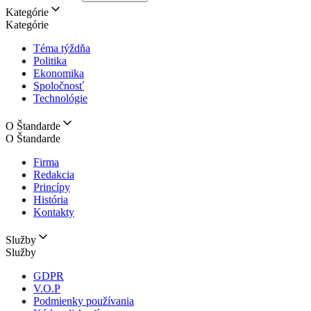
Kategórie
Kategórie
Téma týždňa
Politika
Ekonomika
Spoločnosť
Technológie
O Štandarde
O Štandarde
Firma
Redakcia
Princípy
História
Kontakty
Služby
Služby
GDPR
V.O.P
Podmienky používania