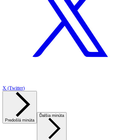
X (Twitter)
Ďalšia minúta
Predošlá minúta