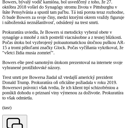
Bowers, bývalý vodič kamióna, bol usvedčený z toho, že 27.
októbra 2018 vošiel do Synagógy stromu života v Pittsburghu v
štáte Pensylvánia a spustil tam paľbu. Tá istá porota teraz rozhodne,
či bude Bowers za svoje činy, medzi ktorými okrem vraždy figuruje
i náboženská neznášanlivosť, odsúdený na trest smrti.
Prokuratúra uviedla, že Bowers si metodicky vyberal obete v
synagóge a mnohé z nich postrelil viacnásobne a z tesnej blízkosti.
Počas útoku bol vyzbrojený poloautomatickou útočnou puškou AR-
15 a tromi pištoľami značky Glock. Počas vyčíňania vykrikoval, že
"všetci židia musia zomrieť".
Bowers ešte pred samotným útokom prezentoval na internete svoje
vyhranené protižidovské názory.
Trest smrti pre Bowersa žiadal už vtedajší americký prezident
Donald Trump. Prokuratúra oň oficiálne požiadala v roku 2019.
Bowersovi právnici však tvrdia, že ich klient trpí schizofréniou a
ponúkli dohodu o priznaní viny výmenou za doživotie. Prokuratúra
to však odmietla.
(tasr)