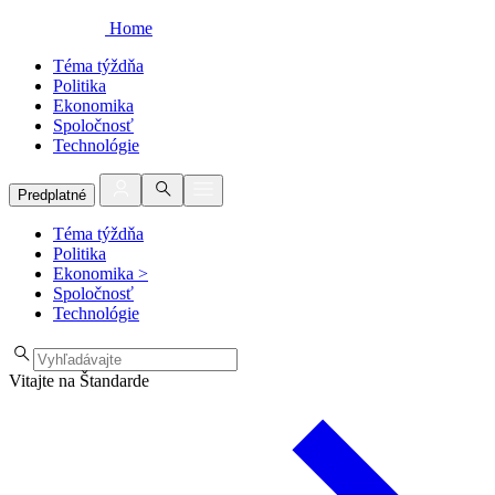
Home
Téma týždňa
Politika
Ekonomika
Spoločnosť
Technológie
Predplatné
Téma týždňa
Politika
Ekonomika
>
Spoločnosť
Technológie
Vitajte na Štandarde