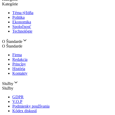
Kategórie
Téma týždňa
Politika
Ekonomika
Spoločnosť
Technológie
O Štandarde
O Štandarde
Firma
Redakcia
Princípy
História
Kontakty
Služby
Služby
GDPR
V.O.P
Podmienky používania
Kódex diskusií