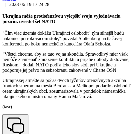
|
2023-06-19 17:24:28
Ukrajina môže protiofenzívou vylepšiť svoju vyjednávaciu
pozíciu, uviedol šéf NATO
"Čím viac územia dokážu Ukrajinci oslobodiť, tým silnejší budú
nakoniec pri rokovacom stole," povedal Stoltenberg na tlačovej
konferencii po boku nemeckého kancelára Olafa Scholza.
"Všetci chceme, aby sa táto vojna skončila. Spravodlivý mier však
nemôže znamenať zmrazenie konfliktu a prijatie dohody diktovanej
Ruskom," dodal. NATO podľa jeho slov stojí pri Ukrajine a
podporuje jej právo na sebaobranu zakotvené v Charte OSN.
Ukrajinskej armáde sa počas dvoch týždňov ofenzívnych akcií na
frontoch smerom na mestá Berďansk a Melitopol podarilo oslobodiť
osem ukrajinských obcí, zosumarizovala v pondelok námestníčka
ukrajinského ministra obrany Hanna Maľarová.
(tasr)