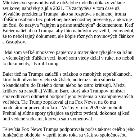
Ministerstvo spravodlivosti v obžalobe uviedlo dôkazy vrátane
zvukovej nahrávky z júla 2021. Tá zachytáva v tom čase už
bývalého prezidenta Trumpa, ako sa rozpráva s najmenej troma
ďalšími osobami bez potrebnej bezpečnostnej previerky, a ukazuje
im čosi, čo nazýva "tajným a prísne stráženým" dokumentom. Keď
Breier naliehal na Trumpa, aby túto nahrávku vysvetlil, ten uviedol,
že to nebol tajný dokument, ale kópie rôznych novinových článkov
a časopisov.
"Mal som veľké množstvo papierov a materiálov týkajúce sa Iránu
a všemožných ďalších vecí, ktoré som vtedy držal v ruke, no neboli
to dokumenty," tvrdil Trump.
Baier tiež na Trumpa zatlačil s otázkou o mnohých republikánoch,
ktorí boli pôvodne v jeho službách, no teraz s ním súperia
o kandidatúru do Bieleho domu alebo ho ostro kritizujú. Medzi
kritikov sa zaradil aj William Barr, ktorý ako Trumpov minister
spravodlivosti odmietol podporiť jeho tvrdenia o zmanipulovaných
voľbách. Tie Trump zopakoval aj na Fox News, na čo mu
moderátor odpovedal príkro: "Voľby v roku 2020 ste prehrali."
Prehral aj súdne spory týkajúce sa týchto tvrdení, dokonca aj keď
boli vedené sudcami, ktorých sám vymenoval.
Televízia Fox News Trumpa podporovala počas takmer celého jeho
funkčného obdobia, v apríli tohto roka sa však so spoločnosťou