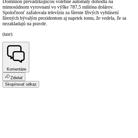
Dominion prevádzkujúcou volebné automaty dohodla na
mimosúdnom vyrovnaní vo výške 787,5 milióna dolárov.
Spoločnosť zažalovala televíziu za šírenie lživých vyhlásení
šírených bývalým prezidentom aj napriek tomu, že vedela, že sa
nezakladajú na pravde.
(tasr)
Komentáre
Zdielať
Skopírovať odkaz