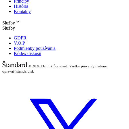
Princípy
História
Kontakty
Služby
Služby
GDPR
V.O.P
Podmienky používania
Kódex diskusií
© 2026
Denník Štandard, Všetky práva vyhradené |
oprava@standard.sk