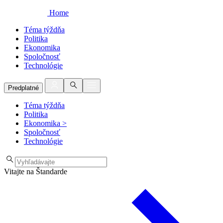
Home
Téma týždňa
Politika
Ekonomika
Spoločnosť
Technológie
Predplatné
Téma týždňa
Politika
Ekonomika
>
Spoločnosť
Technológie
Vitajte na Štandarde