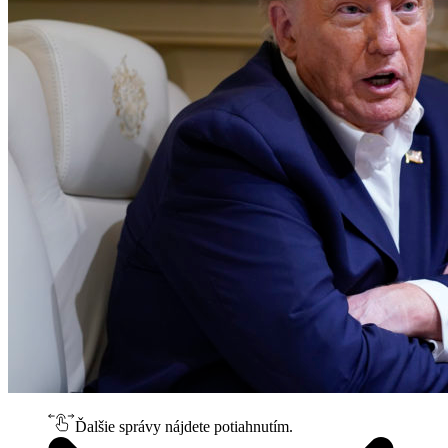
Ďalšie správy nájdete potiahnutím.