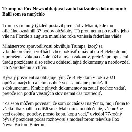
Trump na Fox News obhajoval zaobchádzanie s dokumentmi:
Balil som sa narýchlo
Trump sa minulý týždeň postavil pred súd v Miami, kde mu
oficiálne oznámili 37 bodov obžaloby. Tú proti nemu po razii v jeho
vile na Floride z augusta minulého roka vzniesla federálna vláda.
Ministerstvo spravodlivosti obviňuje Trumpa, ktorý sa
v budúcoročných voľbách chce pokúsiť o návrat do Bieleho domu,
z porušenia zákona o špionáži a iných zákonov, pretože po opustení
úradu prezidenta si so sebou odniesol tajné dokumenty a neodovzdal
ich Národnému archívu.
Bývalý prezident sa obhajuje tým, že Biely dom v roku 2021
opúšťal narýchlo a jeho osobné veci sa údajne pomiešali
s dokumentmi. Krabíc plných dokumentov sa zatiaľ nechce vzdať,
pretože ich podľa vlastných slov nemal čas roztriediť.
"Za seba môžem povedať, že som odchádzal narýchlo, moji ľudia to
všetko iba zbalili a odišli sme. Mal som tam oblečenie, všemožné
veci osobnej potreby, prosto kopu, kopu vecí," uviedol 77-ročný
bývalý prezident počas rozhovoru s moderátorom televízie Fox
News Bretom Baierom.