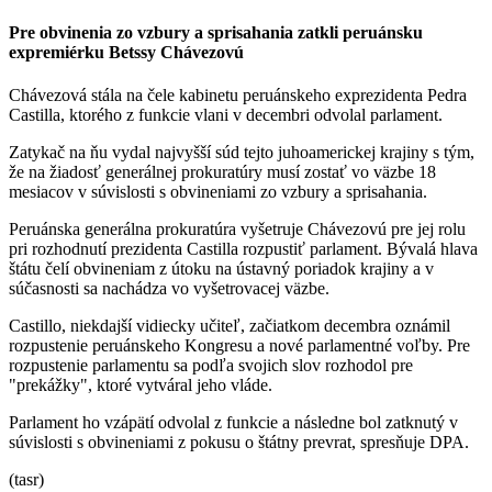
Pre obvinenia zo vzbury a sprisahania zatkli peruánsku
expremiérku Betssy Chávezovú
Chávezová stála na čele kabinetu peruánskeho exprezidenta Pedra
Castilla, ktorého z funkcie vlani v decembri odvolal parlament.
Zatykač na ňu vydal najvyšší súd tejto juhoamerickej krajiny s tým,
že na žiadosť generálnej prokuratúry musí zostať vo väzbe 18
mesiacov v súvislosti s obvineniami zo vzbury a sprisahania.
Peruánska generálna prokuratúra vyšetruje Chávezovú pre jej rolu
pri rozhodnutí prezidenta Castilla rozpustiť parlament. Bývalá hlava
štátu čelí obvineniam z útoku na ústavný poriadok krajiny a v
súčasnosti sa nachádza vo vyšetrovacej väzbe.
Castillo, niekdajší vidiecky učiteľ, začiatkom decembra oznámil
rozpustenie peruánskeho Kongresu a nové parlamentné voľby. Pre
rozpustenie parlamentu sa podľa svojich slov rozhodol pre
"prekážky", ktoré vytváral jeho vláde.
Parlament ho vzápätí odvolal z funkcie a následne bol zatknutý v
súvislosti s obvineniami z pokusu o štátny prevrat, spresňuje DPA.
(tasr)