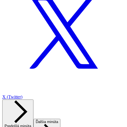
X (Twitter)
Ďalšia minúta
Predošlá minúta