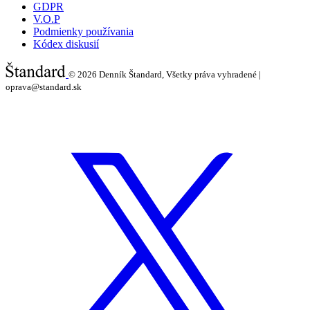
GDPR
V.O.P
Podmienky používania
Kódex diskusií
© 2026
Denník Štandard, Všetky práva vyhradené |
oprava@standard.sk