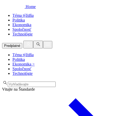
Home
Téma týždňa
Politika
Ekonomika
Spoločnosť
Technológie
Predplatné
Téma týždňa
Politika
Ekonomika
>
Spoločnosť
Technológie
Vitajte na Štandarde