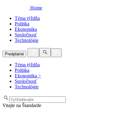
Home
Téma týždňa
Politika
Ekonomika
Spoločnosť
Technológie
Predplatné
Téma týždňa
Politika
Ekonomika
>
Spoločnosť
Technológie
Vitajte na Štandarde