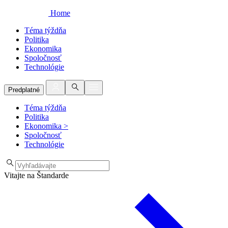
Home
Téma týždňa
Politika
Ekonomika
Spoločnosť
Technológie
Predplatné
Téma týždňa
Politika
Ekonomika
>
Spoločnosť
Technológie
Vitajte na Štandarde