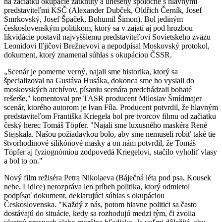
na začiatku okupácie zatknutý a unesený spoločne s hlavnými
predstaviteľmi KSČ (Alexander Dubček, Oldřich Černík, Josef
Smrkovský, Josef Špaček, Bohumil Šimon). Bol jediným
československým politikom, ktorý sa v zajatí aj pod hrozbou
likvidácie postavil najvyššiemu predstaviteľovi Sovietskeho zväzu
Leonidovi Iľjičovi Brežnevovi a nepodpísal Moskovský protokol,
dokument, ktorý znamenal súhlas s okupáciou ČSSR.
„Scenár je pomerne verný, najali sme historika, ktorý sa
špecializoval na Gustáva Husáka, dokonca sme ho vyslali do
moskovských archívov, písaniu scenára predchádzali bohaté
rešerše," komentoval pre TASR producent Miloslav Šmídmajer
scenár, ktorého autorom je Ivan Fíla. Producent potvrdil, že hlavným
predstaviteľom Františka Kriegela bol pre tvorcov filmu od začiatku
český herec Tomáš Töpfer. "Najali sme luxusného maskéra René
Stejskala. Našou požiadavkou bolo, aby sme nemuseli robiť také tie
štvorhodinové silikónové masky a on nám potvrdil, že Tomáš
Töpfer aj fyziognómiou zodpovedá Kriegelovi, stačilo vyholiť vlasy
a bol to on."
Nový film režiséra Petra Nikolaeva (Báječná léta pod psa, Kousek
nebe, Lidice) nerozpráva len príbeh politika, ktorý odmietol
podpísať dokument, deklarujúci súhlas s okupáciou
Československa. "Každý z nás, potom hlavne politici sa často
dostávajú do situácie, kedy sa rozhodujú medzi tým, či zvolia