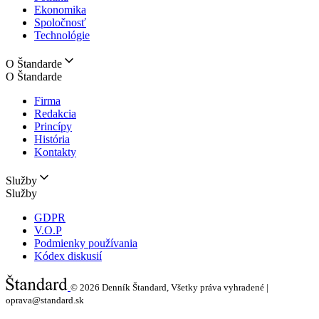
Ekonomika
Spoločnosť
Technológie
O Štandarde
O Štandarde
Firma
Redakcia
Princípy
História
Kontakty
Služby
Služby
GDPR
V.O.P
Podmienky používania
Kódex diskusií
© 2026
Denník Štandard, Všetky práva vyhradené |
oprava@standard.sk