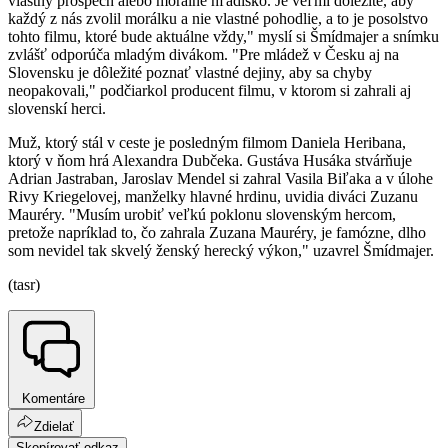
vlastný prospech alebo morálne hľadisko. Je veľmi dôležité, aby
každý z nás zvolil morálku a nie vlastné pohodlie, a to je posolstvo
tohto filmu, ktoré bude aktuálne vždy," myslí si Šmídmajer a snímku
zvlášť odporúča mladým divákom. "Pre mládež v Česku aj na
Slovensku je dôležité poznať vlastné dejiny, aby sa chyby
neopakovali," podčiarkol producent filmu, v ktorom si zahrali aj
slovenskí herci.
Muž, ktorý stál v ceste je posledným filmom Daniela Heribana,
ktorý v ňom hrá Alexandra Dubčeka. Gustáva Husáka stvárňuje
Adrian Jastraban, Jaroslav Mendel si zahral Vasila Biľaka a v úlohe
Rivy Kriegelovej, manželky hlavné hrdinu, uvidia diváci Zuzanu
Mauréry. "Musím urobiť veľkú poklonu slovenským hercom,
pretože napríklad to, čo zahrala Zuzana Mauréry, je famózne, dlho
som nevidel tak skvelý ženský herecký výkon," uzavrel Šmídmajer.
(tasr)
Komentáre
Zdielať
Skopírovať odkaz