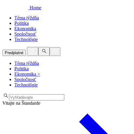
Home
Téma týždňa
Politika
Ekonomika
Spoločnosť
Technológie
Predplatné
Téma týždňa
Politika
Ekonomika
>
Spoločnosť
Technológie
Vitajte na Štandarde