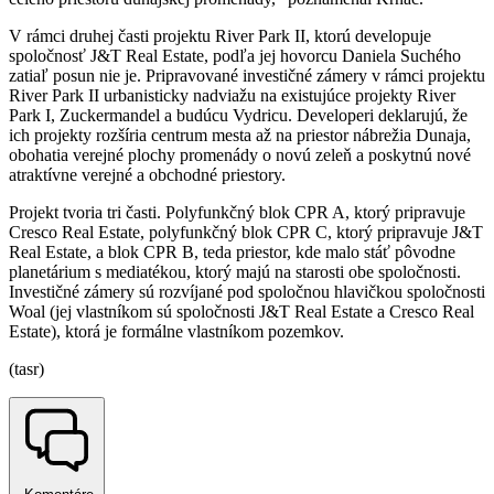
V rámci druhej časti projektu River Park II, ktorú developuje
spoločnosť J&T Real Estate, podľa jej hovorcu Daniela Suchého
zatiaľ posun nie je. Pripravované investičné zámery v rámci projektu
River Park II urbanisticky nadviažu na existujúce projekty River
Park I, Zuckermandel a budúcu Vydricu. Developeri deklarujú, že
ich projekty rozšíria centrum mesta až na priestor nábrežia Dunaja,
obohatia verejné plochy promenády o novú zeleň a poskytnú nové
atraktívne verejné a obchodné priestory.
Projekt tvoria tri časti. Polyfunkčný blok CPR A, ktorý pripravuje
Cresco Real Estate, polyfunkčný blok CPR C, ktorý pripravuje J&T
Real Estate, a blok CPR B, teda priestor, kde malo stáť pôvodne
planetárium s mediatékou, ktorý majú na starosti obe spoločnosti.
Investičné zámery sú rozvíjané pod spoločnou hlavičkou spoločnosti
Woal (jej vlastníkom sú spoločnosti J&T Real Estate a Cresco Real
Estate), ktorá je formálne vlastníkom pozemkov.
(tasr)