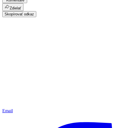
Komentáre
Zdielať
Skopírovať odkaz
Email