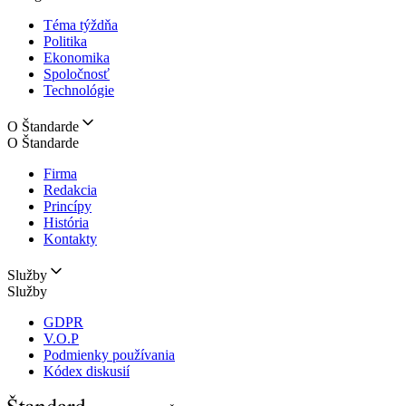
Téma týždňa
Politika
Ekonomika
Spoločnosť
Technológie
O Štandarde
O Štandarde
Firma
Redakcia
Princípy
História
Kontakty
Služby
Služby
GDPR
V.O.P
Podmienky používania
Kódex diskusií