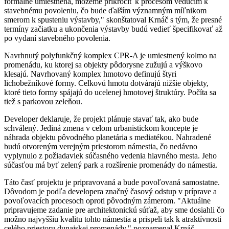
formálne umiestnená, môžeme prikročiť k procesom vedúcim k
stavebnému povoleniu, čo bude ďalším významným míľnikom
smerom k spusteniu výstavby," skonštatoval Krnáč s tým, že presné
termíny začiatku a ukončenia výstavby budú vedieť špecifikovať až
po vydaní stavebného povolenia.
Navrhnutý polyfunkčný komplex CPR-A je umiestnený kolmo na
promenádu, ku ktorej sa objekty pôdorysne zužujú a výškovo
klesajú. Navrhovaný komplex hmotovo definujú štyri
lichobežníkové formy. Celkovú hmotu dotvárajú nižšie objekty,
ktoré tieto formy spájajú do ucelenej hmotovej štruktúry. Počíta sa
tiež s parkovou zeleňou.
Developer deklaruje, že projekt plánuje stavať tak, ako bude
schválený. Jediná zmena v celom urbanistickom koncepte je
náhrada objektu pôvodného planetária s mediatékou. Nahradené
budú otvoreným verejným priestorom námestia, čo nedávno
vyplynulo z požiadaviek súčasného vedenia hlavného mesta. Jeho
súčasťou má byť zelený park a rozšírenie promenády do námestia.
Táto časť projektu je pripravovaná a bude povoľovaná samostatne.
Dôvodom je podľa developera značný časový odstup v príprave a
povoľovacích procesoch oproti pôvodným zámerom. "Aktuálne
pripravujeme zadanie pre architektonickú súťaž, aby sme dosiahli čo
možno najvyššiu kvalitu tohto námestia a prispeli tak k atraktívnosti
celého priestoru dunajskej promenády," poznamenal Krnáč.