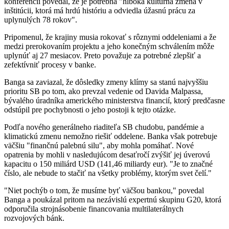
konferencii povedal, že je potrebná "hlboká kultúrna zmena v
inštitúcii, ktorá má hrdú históriu a odviedla úžasnú prácu za
uplynulých 78 rokov".
Pripomenul, že krajiny musia rokovať s rôznymi oddeleniami a že
medzi prerokovaním projektu a jeho konečným schválením môže
uplynúť aj 27 mesiacov. Preto považuje za potrebné zlepšiť a
zefektívniť procesy v banke.
Banga sa zaviazal, že dôsledky zmeny klímy sa stanú najvyššiu
prioritu SB po tom, ako prevzal vedenie od Davida Malpassa,
bývalého úradníka amerického ministerstva financií, ktorý predčasne
odstúpil pre pochybnosti o jeho postoji k tejto otázke.
Podľa nového generálneho riaditeľa SB chudobu, pandémie a
klimatickú zmenu nemožno riešiť oddelene. Banka však potrebuje
väčšiu "finančnú palebnú silu", aby mohla pomáhať. Nové
opatrenia by mohli v nasledujúcom desaťročí zvýšiť jej úverovú
kapacitu o 150 miliárd USD (141,46 miliardy eur). "Je to značné
číslo, ale nebude to stačiť na všetky problémy, ktorým svet čelí."
"Niet pochýb o tom, že musíme byť väčšou bankou," povedal
Banga a poukázal pritom na nezávislú expertnú skupinu G20, ktorá
odporučila strojnásobenie financovania multilaterálnych
rozvojových bánk.