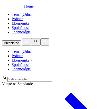
Home
Téma týždňa
Politika
Ekonomika
Spoločnosť
Technológie
Predplatné
Téma týždňa
Politika
Ekonomika
>
Spoločnosť
Technológie
Vitajte na Štandarde