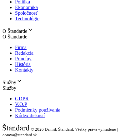
Politika
Ekonomika
Spoločnosť
Technológie
O Štandarde
O Štandarde
Firma
Redakcia
Princípy
História
Kontakty
Služby
Služby
GDPR
V.O.P
Podmienky používania
Kódex diskusií
© 2026
Denník Štandard, Všetky práva vyhradené |
oprava@standard.sk