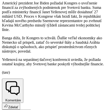
Americký prezident Joe Biden požiadal Kongres o uvoľnenie
financií za zvýhodnených podmienok pre Svetovú banku. Suma
podľa ministerky financií Janet Yellenovej môže dosiahnuť 27
miliárd USD. Proces v Kongrese však brzdí fakt, že republikáni
hľadajú nového predsedu Snemovne reprezentantov po zvrhnutí
Kevina McCarthyho minulý týždeň zástancami tvrdej politickej
línie.
Banga dúfa, že Kongres to schváli. Ďalšie veľké ekonomiky ako
Nemecko už prispeli, zatiaľ čo severské štáty a Saudská Arábia
diskutujú o spôsoboch, ako prispieť prostredníctvom rôznych
nástrojov, povedal.
Yellenová na separátnej tlačovej konferencii uviedla, že požiada
ostatné krajiny, aby Svetovej banke poskytli výhodnejšie financie.
(tasr)
Komentáre
Zdielať