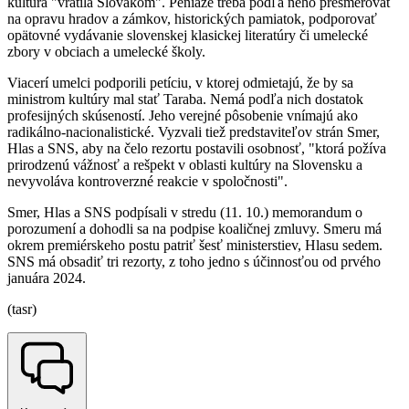
kultúra "vrátila Slovákom". Peniaze treba podľa neho presmerovať
na opravu hradov a zámkov, historických pamiatok, podporovať
opätovné vydávanie slovenskej klasickej literatúry či umelecké
zbory v obciach a umelecké školy.
Viacerí umelci podporili petíciu, v ktorej odmietajú, že by sa
ministrom kultúry mal stať Taraba. Nemá podľa nich dostatok
profesijných skúseností. Jeho verejné pôsobenie vnímajú ako
radikálno-nacionalistické. Vyzvali tiež predstaviteľov strán Smer,
Hlas a SNS, aby na čelo rezortu postavili osobnosť, "ktorá požíva
prirodzenú vážnosť a rešpekt v oblasti kultúry na Slovensku a
nevyvoláva kontroverzné reakcie v spoločnosti".
Smer, Hlas a SNS podpísali v stredu (11. 10.) memorandum o
porozumení a dohodli sa na podpise koaličnej zmluvy. Smeru má
okrem premiérskeho postu patriť šesť ministerstiev, Hlasu sedem.
SNS má obsadiť tri rezorty, z toho jedno s účinnosťou od prvého
januára 2024.
(tasr)