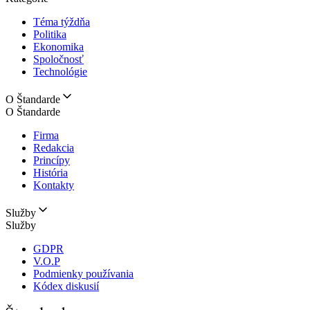
Téma týždňa
Politika
Ekonomika
Spoločnosť
Technológie
O Štandarde
O Štandarde
Firma
Redakcia
Princípy
História
Kontakty
Služby
Služby
GDPR
V.O.P
Podmienky používania
Kódex diskusií