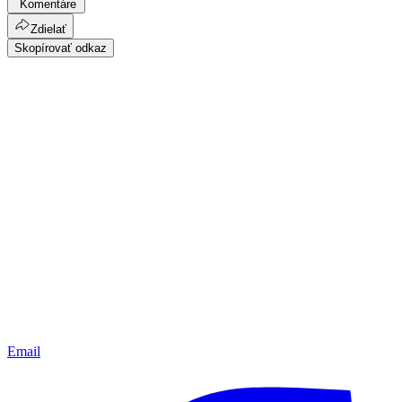
Komentáre
Zdielať
Skopírovať odkaz
Email