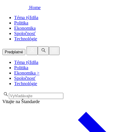
Home
Téma týždňa
Politika
Ekonomika
Spoločnosť
Technológie
Predplatné
Téma týždňa
Politika
Ekonomika
>
Spoločnosť
Technológie
Vitajte na Štandarde