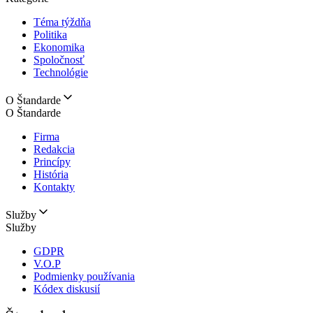
Téma týždňa
Politika
Ekonomika
Spoločnosť
Technológie
O Štandarde
O Štandarde
Firma
Redakcia
Princípy
História
Kontakty
Služby
Služby
GDPR
V.O.P
Podmienky používania
Kódex diskusií