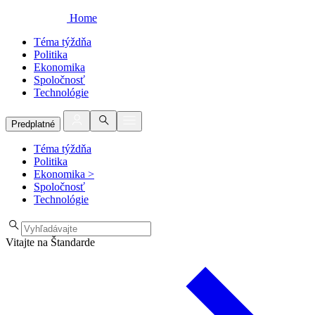
Home
Téma týždňa
Politika
Ekonomika
Spoločnosť
Technológie
Predplatné
Téma týždňa
Politika
Ekonomika
>
Spoločnosť
Technológie
Vitajte na Štandarde