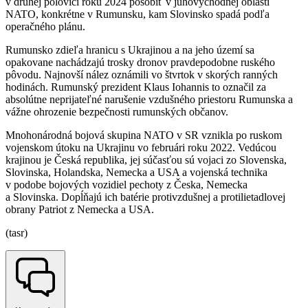
v druhej polovici roku 2024 pôsobiť v juhovýchodnej oblasti
NATO, konkrétne v Rumunsku, kam Slovinsko spadá podľa
operačného plánu.
Rumunsko zdieľa hranicu s Ukrajinou a na jeho území sa
opakovane nachádzajú trosky dronov pravdepodobne ruského
pôvodu. Najnovší nález oznámili vo štvrtok v skorých ranných
hodinách. Rumunský prezident Klaus Iohannis to označil za
absolútne neprijateľné narušenie vzdušného priestoru Rumunska a
vážne ohrozenie bezpečnosti rumunských občanov.
Mnohonárodná bojová skupina NATO v SR vznikla po ruskom
vojenskom útoku na Ukrajinu vo februári roku 2022. Vedúcou
krajinou je Česká republika, jej súčasťou sú vojaci zo Slovenska,
Slovinska, Holandska, Nemecka a USA a vojenská technika
v podobe bojových vozidiel pechoty z Česka, Nemecka
a Slovinska. Dopĺňajú ich batérie protivzdušnej a protilietadlovej
obrany Patriot z Nemecka a USA.
(tasr)