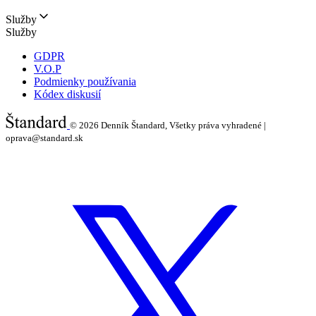
Služby
Služby
GDPR
V.O.P
Podmienky používania
Kódex diskusií
© 2026
Denník Štandard, Všetky práva vyhradené |
oprava@standard.sk