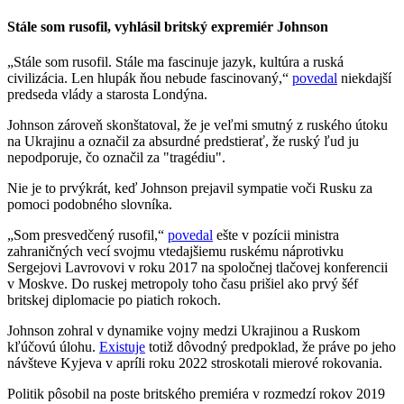
Stále som rusofil, vyhlásil britský expremiér Johnson
„Stále som rusofil. Stále ma fascinuje jazyk, kultúra a ruská
civilizácia. Len hlupák ňou nebude fascinovaný,“
povedal
niekdajší
predseda vlády a starosta Londýna.
Johnson zároveň skonštatoval, že je veľmi smutný z ruského útoku
na Ukrajinu a označil za absurdné predstierať, že ruský ľud ju
nepodporuje, čo označil za "tragédiu".
Nie je to prvýkrát, keď Johnson prejavil sympatie voči Rusku za
pomoci podobného slovníka.
„Som presvedčený rusofil,“
povedal
ešte v pozícii ministra
zahraničných vecí svojmu vtedajšiemu ruskému náprotivku
Sergejovi Lavrovovi v roku 2017 na spoločnej tlačovej konferencii
v Moskve. Do ruskej metropoly toho času prišiel ako prvý šéf
britskej diplomacie po piatich rokoch.
Johnson zohral v dynamike vojny medzi Ukrajinou a Ruskom
kľúčovú úlohu.
Existuje
totiž dôvodný predpoklad, že práve po jeho
návšteve Kyjeva v apríli roku 2022 stroskotali mierové rokovania.
Politik pôsobil na poste britského premiéra v rozmedzí rokov 2019