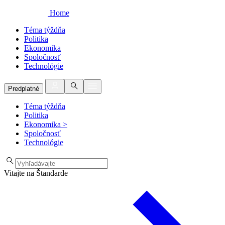
Home
Téma týždňa
Politika
Ekonomika
Spoločnosť
Technológie
Predplatné
Téma týždňa
Politika
Ekonomika
>
Spoločnosť
Technológie
Vitajte na Štandarde