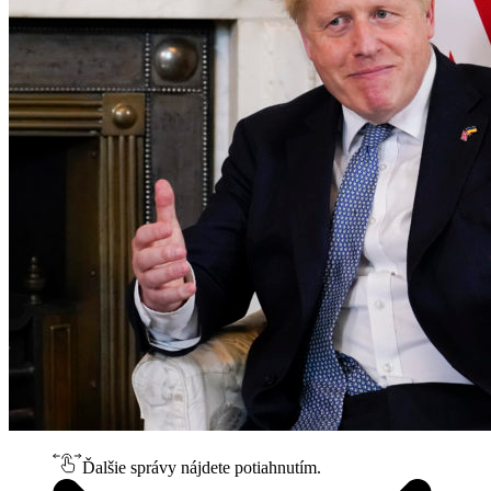
Ďalšie správy nájdete potiahnutím.