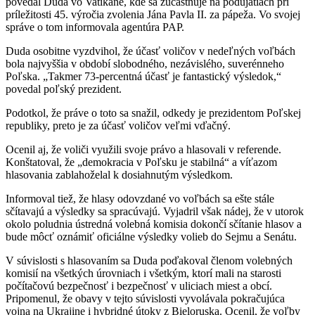
povedal Duda vo Vatikáne, kde sa zúčastňuje na podujatiach pri
príležitosti 45. výročia zvolenia Jána Pavla II. za pápeža. Vo svojej
správe o tom informovala agentúra PAP.
Duda osobitne vyzdvihol, že účasť voličov v nedeľných voľbách
bola najvyššia v období slobodného, nezávislého, suverénneho
Poľska. „Takmer 73-percentná účasť je fantastický výsledok,“
povedal poľský prezident.
Podotkol, že práve o toto sa snažil, odkedy je prezidentom Poľskej
republiky, preto je za účasť voličov veľmi vďačný.
Ocenil aj, že voliči využili svoje právo a hlasovali v referende.
Konštatoval, že „demokracia v Poľsku je stabilná“ a víťazom
hlasovania zablahoželal k dosiahnutým výsledkom.
Informoval tiež, že hlasy odovzdané vo voľbách sa ešte stále
sčítavajú a výsledky sa spracúvajú. Vyjadril však nádej, že v utorok
okolo poludnia ústredná volebná komisia dokončí sčítanie hlasov a
bude môcť oznámiť oficiálne výsledky volieb do Sejmu a Senátu.
V súvislosti s hlasovaním sa Duda poďakoval členom volebných
komisií na všetkých úrovniach i všetkým, ktorí mali na starosti
počítačovú bezpečnosť i bezpečnosť v uliciach miest a obcí.
Pripomenul, že obavy v tejto súvislosti vyvolávala pokračujúca
vojna na Ukrajine i hybridné útoky z Bieloruska. Ocenil, že voľby