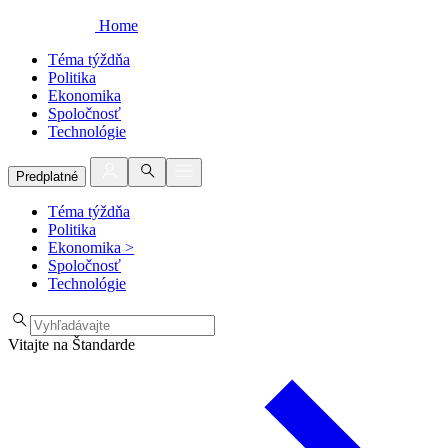
Home
Téma týždňa
Politika
Ekonomika
Spoločnosť
Technológie
Predplatné
Téma týždňa
Politika
Ekonomika
>
Spoločnosť
Technológie
Vitajte na Štandarde