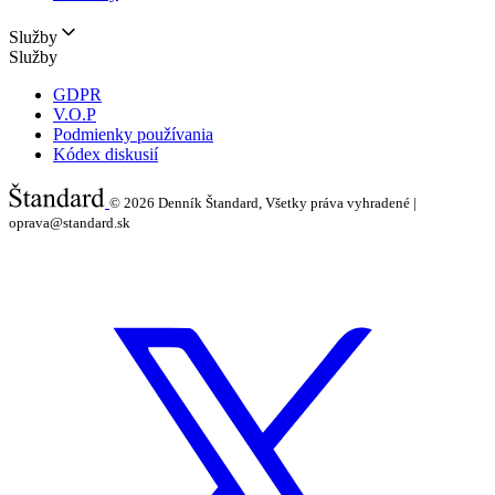
Služby
Služby
GDPR
V.O.P
Podmienky používania
Kódex diskusií
© 2026
Denník Štandard, Všetky práva vyhradené |
oprava@standard.sk