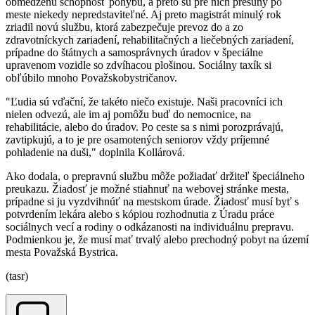
obmedzenú schopnosť pohybu, a preto sú pre nich presuny po
meste niekedy nepredstaviteľné. Aj preto magistrát minulý rok
zriadil novú službu, ktorá zabezpečuje prevoz do a zo
zdravotníckych zariadení, rehabilitačných a liečebných zariadení,
prípadne do štátnych a samosprávnych úradov v špeciálne
upravenom vozidle so zdvíhacou plošinou. Sociálny taxík si
obľúbilo mnoho Považskobystričanov.
"Ľudia sú vďační, že takéto niečo existuje. Naši pracovníci ich
nielen odvezú, ale im aj pomôžu buď do nemocnice, na
rehabilitácie, alebo do úradov. Po ceste sa s nimi porozprávajú,
zavtipkujú, a to je pre osamotených seniorov vždy príjemné
pohladenie na duši," doplnila Kollárová.
Ako dodala, o prepravnú službu môže požiadať držiteľ špeciálneho
preukazu. Žiadosť je možné stiahnuť na webovej stránke mesta,
prípadne si ju vyzdvihnúť na mestskom úrade. Žiadosť musí byť s
potvrdením lekára alebo s kópiou rozhodnutia z Úradu práce
sociálnych vecí a rodiny o odkázanosti na individuálnu prepravu.
Podmienkou je, že musí mať trvalý alebo prechodný pobyt na území
mesta Považská Bystrica.
(tasr)