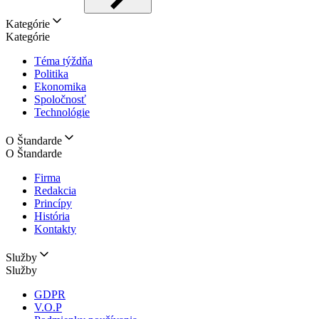
Kategórie
Kategórie
Téma týždňa
Politika
Ekonomika
Spoločnosť
Technológie
O Štandarde
O Štandarde
Firma
Redakcia
Princípy
História
Kontakty
Služby
Služby
GDPR
V.O.P