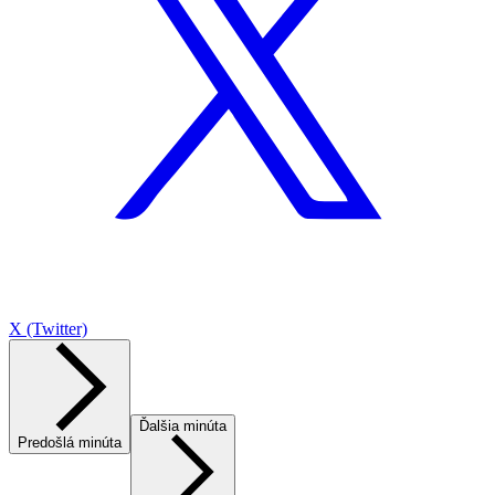
X (Twitter)
Ďalšia minúta
Predošlá minúta