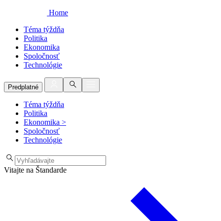
Home
Téma týždňa
Politika
Ekonomika
Spoločnosť
Technológie
Predplatné
Téma týždňa
Politika
Ekonomika
>
Spoločnosť
Technológie
Vitajte na Štandarde