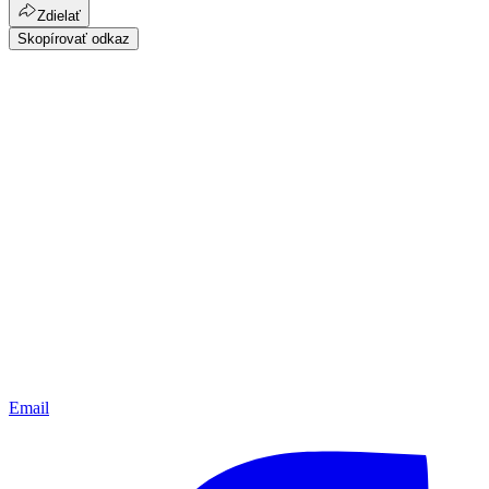
Zdielať
Skopírovať odkaz
Email