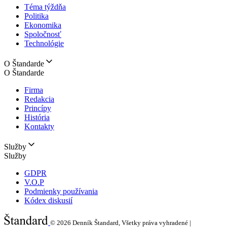
Téma týždňa
Politika
Ekonomika
Spoločnosť
Technológie
O Štandarde
O Štandarde
Firma
Redakcia
Princípy
História
Kontakty
Služby
Služby
GDPR
V.O.P
Podmienky používania
Kódex diskusií
© 2026
Denník Štandard, Všetky práva vyhradené |