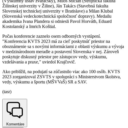
(Výskumný ústav zváračský), Miloš Mičian (Strojnícka fakulta
Žilinskej univerzity v Žiline), Ján Takács (Stavebná fakulta
Slovenskej technickej univerzity v Bratislave) a Milan Klubal
(Slovenská vedeckotechnická spoločnosť dopravy). Medailu
akademika Ivana Plandera si odniesli Pavol Horváth, Eduard
Kostolanský a Imrich Koštial.
Počas konferencie zaznelo osem odborných vystúpení.
"Konferencia KVTS 2023 má za cieľ poskytnúť priestor na
oboznámenie sa s novými informáciami z oblasti výskumu a vývoja
v medzinárodnom meradle a postavení Slovenska v nej. Zároveň
poskytuje diskusný priestor pre zástupcov vedy, výskumu,
vzdelávania a praxe," uviedol Krajčovič.
Ako priblížil, na podujatí sa zúčastnilo viac ako 100 osôb. KVTS
2023 zorganizoval ZSVTS v spolupráci s Ministerstvom školstva,
vedy, výskumu a športu (MŠVVaŠ) SR a SAV.
(tasr)
Komentáre