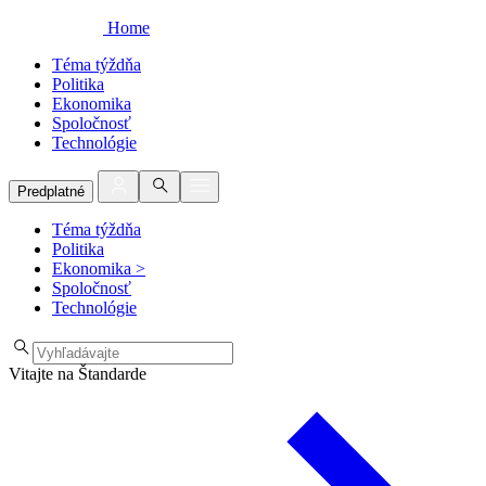
Home
Téma týždňa
Politika
Ekonomika
Spoločnosť
Technológie
Predplatné
Téma týždňa
Politika
Ekonomika
>
Spoločnosť
Technológie
Vitajte na Štandarde