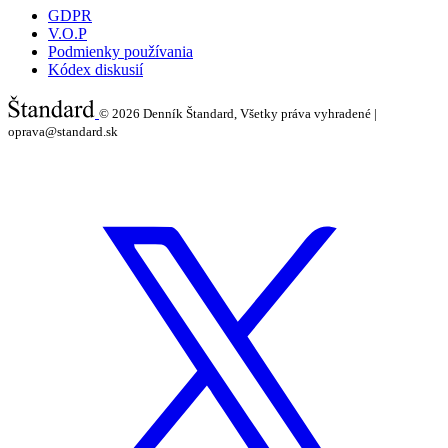
GDPR
V.O.P
Podmienky používania
Kódex diskusií
© 2026
Denník Štandard, Všetky práva vyhradené |
oprava@standard.sk