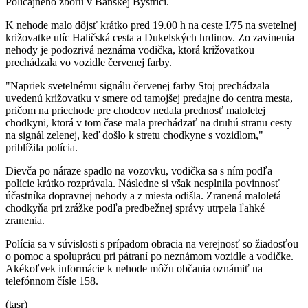
Policajného zboru v Banskej Bystrici.
K nehode malo dôjsť krátko pred 19.00 h na ceste I/75 na svetelnej
križovatke ulíc Haličská cesta a Dukelských hrdinov. Zo zavinenia
nehody je podozrivá neznáma vodička, ktorá križovatkou
prechádzala vo vozidle červenej farby.
"Napriek svetelnému signálu červenej farby Stoj prechádzala
uvedenú križovatku v smere od tamojšej predajne do centra mesta,
pričom na priechode pre chodcov nedala prednosť maloletej
chodkyni, ktorá v tom čase mala prechádzať na druhú stranu cesty
na signál zelenej, keď došlo k stretu chodkyne s vozidlom,"
priblížila polícia.
Dievča po náraze spadlo na vozovku, vodička sa s ním podľa
polície krátko rozprávala. Následne si však nesplnila povinnosť
účastníka dopravnej nehody a z miesta odišla. Zranená maloletá
chodkyňa pri zrážke podľa predbežnej správy utrpela ľahké
zranenia.
Polícia sa v súvislosti s prípadom obracia na verejnosť so žiadosťou
o pomoc a spoluprácu pri pátraní po neznámom vozidle a vodičke.
Akékoľvek informácie k nehode môžu občania oznámiť na
telefónnom čísle 158.
(tasr)