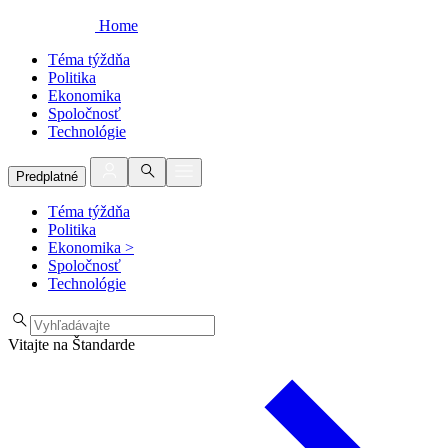
Home
Téma týždňa
Politika
Ekonomika
Spoločnosť
Technológie
Predplatné
Téma týždňa
Politika
Ekonomika
>
Spoločnosť
Technológie
Vitajte na Štandarde