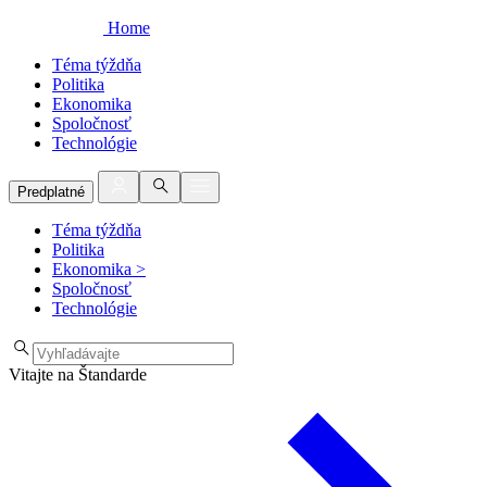
Home
Téma týždňa
Politika
Ekonomika
Spoločnosť
Technológie
Predplatné
Téma týždňa
Politika
Ekonomika
>
Spoločnosť
Technológie
Vitajte na Štandarde