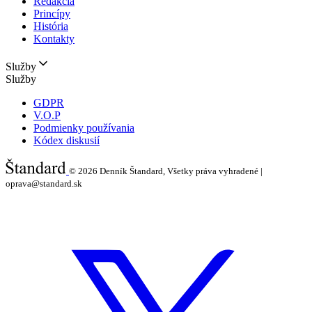
Redakcia
Princípy
História
Kontakty
Služby
Služby
GDPR
V.O.P
Podmienky používania
Kódex diskusií
© 2026
Denník Štandard, Všetky práva vyhradené |
oprava@standard.sk