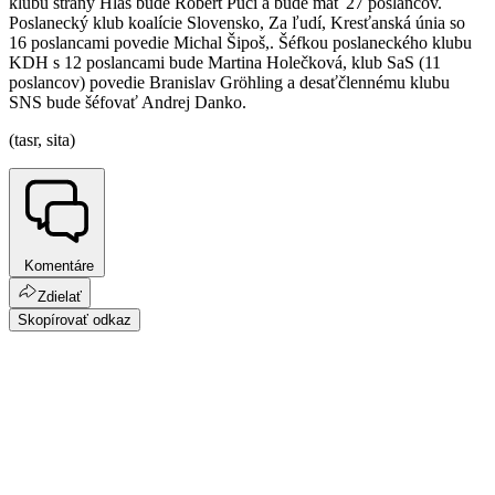
klubu strany Hlas bude Róbert Puci a bude mať 27 poslancov.
Poslanecký klub koalície Slovensko, Za ľudí, Kresťanská únia so
16 poslancami povedie Michal Šipoš,. Šéfkou poslaneckého klubu
KDH s 12 poslancami bude Martina Holečková, klub SaS (11
poslancov) povedie Branislav Gröhling a desaťčlennému klubu
SNS bude šéfovať Andrej Danko.
(tasr, sita)
Komentáre
Zdielať
Skopírovať odkaz