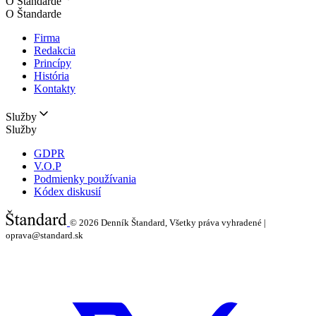
O Štandarde
O Štandarde
Firma
Redakcia
Princípy
História
Kontakty
Služby
Služby
GDPR
V.O.P
Podmienky používania
Kódex diskusií
© 2026
Denník Štandard, Všetky práva vyhradené |
oprava@standard.sk