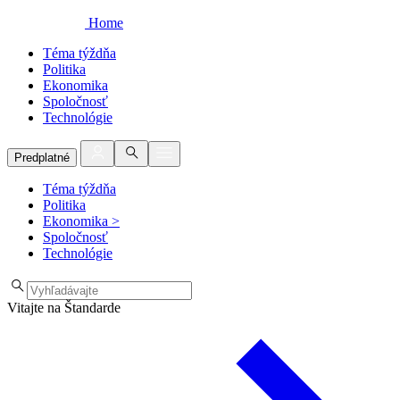
Home
Téma týždňa
Politika
Ekonomika
Spoločnosť
Technológie
Predplatné
Téma týždňa
Politika
Ekonomika
>
Spoločnosť
Technológie
Vitajte na Štandarde