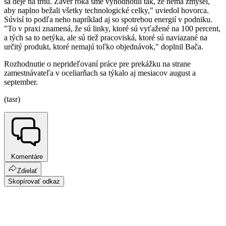
sa deje na trhu. Záver roka sme vyhodnotili tak, že nemá zmysel,
aby naplno bežali všetky technologické celky," uviedol hovorca.
Súvisí to podľa neho napríklad aj so spotrebou energií v podniku.
"To v praxi znamená, že sú linky, ktoré sú vyťažené na 100 percent,
a tých sa to netýka, ale sú tiež pracoviská, ktoré sú naviazané na
určitý produkt, ktoré nemajú toľko objednávok," doplnil Bača.
Rozhodnutie o neprideľovaní práce pre prekážku na strane
zamestnávateľa v oceliarňach sa týkalo aj mesiacov august a
september.
(tasr)
Komentáre
Zdielať
Skopírovať odkaz