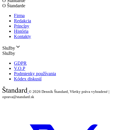
O Štandarde
O Štandarde
Firma
Redakcia
Princípy
História
Kontakty
Služby
Služby
GDPR
V.O.P
Podmienky používania
Kódex diskusií
© 2026
Denník Štandard, Všetky práva vyhradené |
oprava@standard.sk