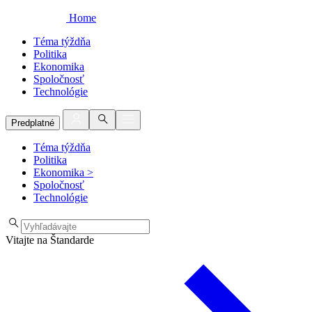
Home
Téma týždňa
Politika
Ekonomika
Spoločnosť
Technológie
Predplatné
Téma týždňa
Politika
Ekonomika
>
Spoločnosť
Technológie
Vitajte na Štandarde