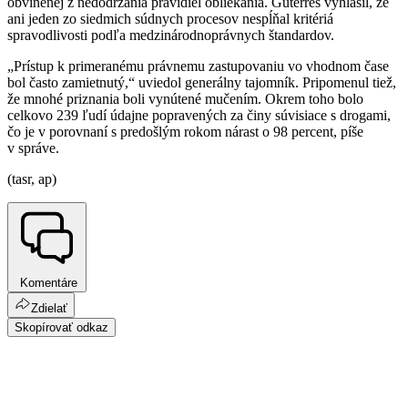
obvinenej z nedodržania pravidiel obliekania. Guterres vyhlásil, že
ani jeden zo siedmich súdnych procesov nespĺňal kritériá
spravodlivosti podľa medzinárodnoprávnych štandardov.
„Prístup k primeranému právnemu zastupovaniu vo vhodnom čase
bol často zamietnutý,“ uviedol generálny tajomník. Pripomenul tiež,
že mnohé priznania boli vynútené mučením. Okrem toho bolo
celkovo 239 ľudí údajne popravených za činy súvisiace s drogami,
čo je v porovnaní s predošlým rokom nárast o 98 percent, píše
v správe.
(tasr, ap)
Komentáre
Zdielať
Skopírovať odkaz