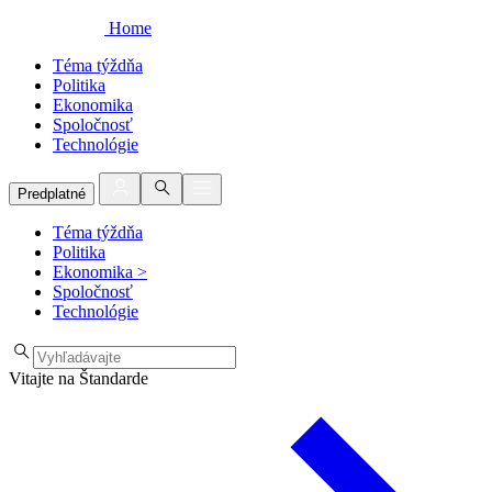
Home
Téma týždňa
Politika
Ekonomika
Spoločnosť
Technológie
Predplatné
Téma týždňa
Politika
Ekonomika
>
Spoločnosť
Technológie
Vitajte na Štandarde