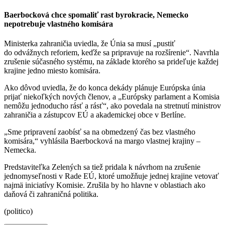
Baerbocková chce spomaliť rast byrokracie, Nemecko
nepotrebuje vlastného komisára
Ministerka zahraničia uviedla, že Únia sa musí „pustiť
do odvážnych reforiem, keďže sa pripravuje na rozšírenie“. Navrhla
zrušenie súčasného systému, na základe ktorého sa prideľuje každej
krajine jedno miesto komisára.
Ako dôvod uviedla, že do konca dekády plánuje Európska únia
prijať niekoľkých nových členov, a „Európsky parlament a Komisia
nemôžu jednoducho rásť a rásť“, ako povedala na stretnutí ministrov
zahraničia a zástupcov EÚ a akademickej obce v Berlíne.
„Sme pripravení zaobísť sa na obmedzený čas bez vlastného
komisára,“ vyhlásila Baerbocková na margo vlastnej krajiny –
Nemecka.
Predstaviteľka Zelených sa tiež pridala k návrhom na zrušenie
jednomyseľnosti v Rade EÚ, ktoré umožňuje jednej krajine vetovať
najmä iniciatívy Komisie. Zrušila by ho hlavne v oblastiach ako
daňová či zahraničná politika.
(politico)