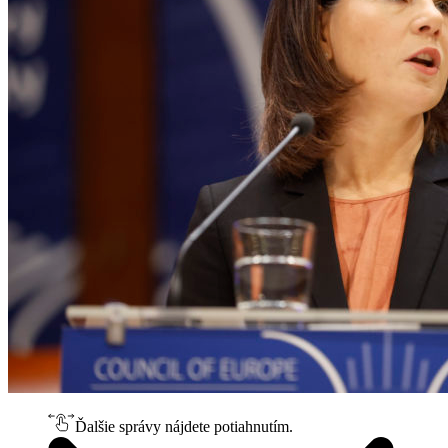
Ďalšie správy nájdete potiahnutím.