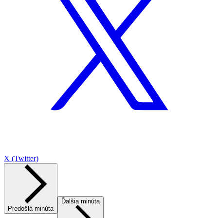
X (Twitter)
Ďalšia minúta
Predošlá minúta