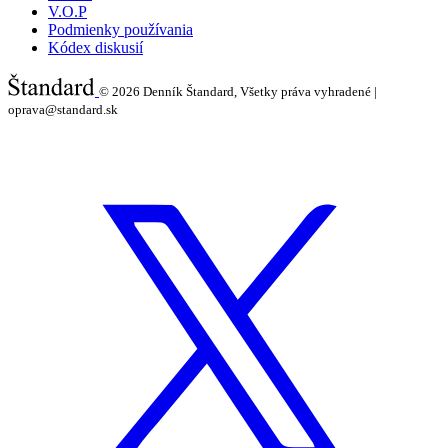
V.O.P
Podmienky používania
Kódex diskusií
© 2026
Denník Štandard, Všetky práva vyhradené |
oprava@standard.sk