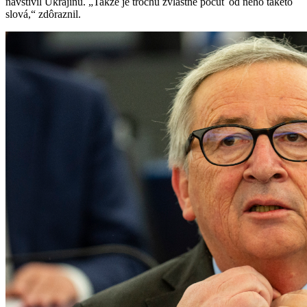
navštívil Ukrajinu. „Takže je trochu zvláštne počuť od neho takéto
slová,“ zdôraznil.