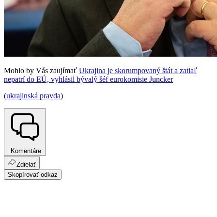
Mohlo by Vás zaujímať
Ukrajina je skorumpovaný štát a zatiaľ
nepatrí do EÚ, vyhlásil bývalý šéf eurokomisie Juncker
(
ukrajinská pravda
)
Komentáre
Zdielať
Skopírovať odkaz