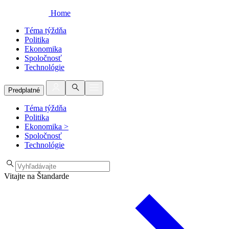
Home
Téma týždňa
Politika
Ekonomika
Spoločnosť
Technológie
Predplatné
Téma týždňa
Politika
Ekonomika
>
Spoločnosť
Technológie
Vitajte na Štandarde