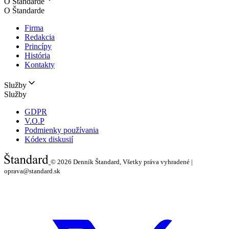
O Štandarde
O Štandarde
Firma
Redakcia
Princípy
História
Kontakty
Služby
Služby
GDPR
V.O.P
Podmienky používania
Kódex diskusií
© 2026
Denník Štandard, Všetky práva vyhradené |
oprava@standard.sk