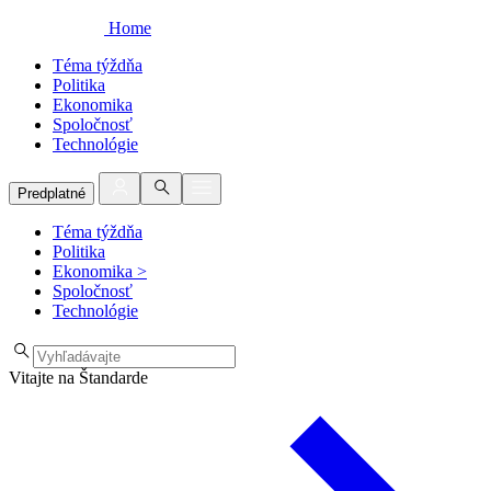
Home
Téma týždňa
Politika
Ekonomika
Spoločnosť
Technológie
Predplatné
Téma týždňa
Politika
Ekonomika
>
Spoločnosť
Technológie
Vitajte na Štandarde