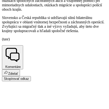
otázkach spoločných záchranných akcií a vzájomnej pomoci pri
mimoriadnych udalostiach, otázkach migrácie a spolupráci polícií
oboch krajín.
Slovensko a Česká republika si udržiavajú silnú bilaterálnu
spoluprácu v oblasti vnútornej bezpečnosti a záchranných operácií.
Zvyšujúci sa migračný tlak a iné výzvy vyžadujú, aby tieto dve
krajiny spolupracovali a hľadali spoločné riešenia.
(tasr)
Komentáre
Zdielať
Skopírovať odkaz