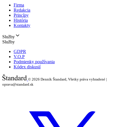
Firma
Redakcia
Princípy
História
Kontakty
Služby
Služby
GDPR
V.O.P
Podmienky používania
Kódex diskusií
© 2026
Denník Štandard, Všetky práva vyhradené |
oprava@standard.sk