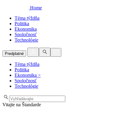
Home
Téma týždňa
Politika
Ekonomika
Spoločnosť
Technológie
Predplatné
Téma týždňa
Politika
Ekonomika
>
Spoločnosť
Technológie
Vitajte na Štandarde