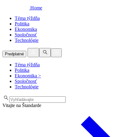
Home
Téma týždňa
Politika
Ekonomika
Spoločnosť
Technológie
Predplatné
Téma týždňa
Politika
Ekonomika
>
Spoločnosť
Technológie
Vitajte na Štandarde