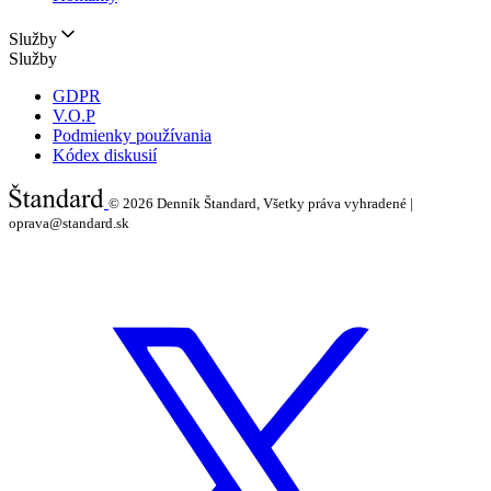
Služby
Služby
GDPR
V.O.P
Podmienky používania
Kódex diskusií
© 2026
Denník Štandard, Všetky práva vyhradené |
oprava@standard.sk