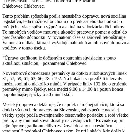
na Slovensku," skonštatoval hovorca DPB Martin
Chlebovec.Chlebovec.
Tento problém spôsobila podľa mestského dopravcu nová sociálna
legislatíva, teda možnosť odchodu do predčasného dôchodku 55-
ročných a viac, spôsob výpočtu a aktuálna valorizácia dôchodkov.
To mnohých vodičov motivuje ukončiť pracovný pomer a odísť do
predčasného dôchodku. V rovnakom čase sa zároveň rekonštruuje
Vajnorská radiála, ktorá si vyžaduje náhradnú autobusovú dopravu a
vodičov v tomto úseku.
"Úprava grafikonu je dočasným opatrením súvisiacim s touto
aktuálnou situáciou," poznamenal Chlebovec.
Novembrové obmedzenia premávky sa dotklo autobusových liniek
31, 57, 59, 61, 63, 66, 78 a 192. Na linkách sa predĺžili intervaly
medzi spojmi o niekoľko minút. V prípade linky 192 ide o zrušenie
premávky mimo špičky, teda medzi 9.00 a 14.00 h i posun konca
popoludňajšej špičky o 20 minút skôr.
Mestský dopravca deklaruje, že napriek náročnej situácii, ktorá sa
dotkla všetkých dopravcov na Slovensku, zabezpečuje naďalej
všetky spoje podľa zverejneného cestovného poriadku a robí všetko
pre to, aby minimalizoval dosahy na cestujúcich. "Rovnako aj pri
tejto úprave grafikonu citlivo zvažoval dosahy na cestujúcu
verejnosť," podotkol Chlebovec s tým, že pri linkách, kde došlo k