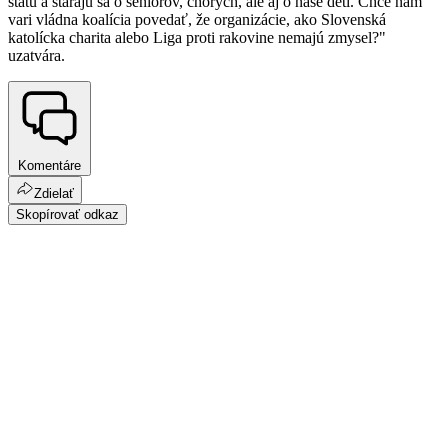
štátu a starajú sa o seniorov, chorých, ale aj o naše deti. Chce nám
vari vládna koalícia povedať, že organizácie, ako Slovenská
katolícka charita alebo Liga proti rakovine nemajú zmysel?"
uzatvára.
Komentáre
Zdielať
Skopírovať odkaz