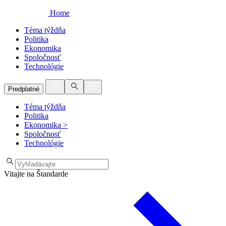
Home
Téma týždňa
Politika
Ekonomika
Spoločnosť
Technológie
Predplatné
Téma týždňa
Politika
Ekonomika
>
Spoločnosť
Technológie
Vitajte na Štandarde