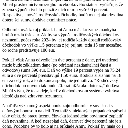
Mihál prostredníctvom svojho facebookového statusu vyčísľuje, že
zmena výpočtu týchto penzií z nich ukrojí vyše 90 percent.
Respektíve, "nové" rodičovské dôchodky budú menej ako desatina
doterajšej sumy, dodáva exminister práce.
Odborník uvádza aj príklad. Pani Anna má ako zamestnankyňa
hrubú mzdu tisíc eur. Ak by sa výpočet rodičovských dôchodkov
nezmenil, počas roka 2024 by jej rodičia každý dostali rodičovský
dôchodok vo výške 1,5 percenta z jej príjmu, teda 15 eur mesačne,
čo ročne predstavuje 180 eur.
Pokiaľ však Anna odvedie len dve percentá z dane, pri uvedenej
mzde bude základom dane (po odrátaní nezdaniteľnej časti a
odvodov) suma 396 eur. Daň vo výške 19 percent vyjde na 75,24
eura a dve percentá predstavujú 1,50 eura. Rodičia si siahnu na 18
eur za celý rok, a to dokonca spolu, nie jednotlivo. "Rodičovský
dôchodok po novom tak bude 20-krát nižší ako doteraz," dodáva
Mihál s tým, že to sa deje, keď v dôchodkovom systéme vyhráva
ideológia nad zdravým rozumom.
Na ďalší významný aspekt poukazujú odborníci v súvislosti s
daňovým bonusom na deti. Ten totiž v niektorých prípadoch spôsobí
taký efekt, že pracujúcemu človeku jednoducho povinnosť zaplatiť
daň nevznikne. A keď nezaplatí daň, darovať dve percentá nie je z
čoho. Podobne by to bolo aj na príklade Anny. Pokiaľ by mala čo i