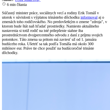
6 min čítania
Súčasný minister práce, sociálnych vecí a rodiny Erik Tomáš v
utorok v súvislosti s výplatou trinásteho dôchodku
informoval
aj o
zmenách toho rodičovského. No predovšetkým o zmene "zdroja", v
ktorom bude štát naň hľadať prostriedky. Namiesto aktuálneho
nastavenia si totiž rodič na isté prilepšenie siahne iba
prostredníctvom dvojpercentného odvodu z daní z príjmu svojich
potomkov. Táto zmena sa pritom má zaviesť už od 1. januára
budúceho roka. Ušetriť sa tak podľa Tomáša má okolo 300
miliónov eur. Práve tie chce použiť na budúcoročné trináste
dôchodky.