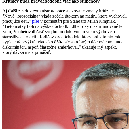
Kritikov bude pravdepodobne viac ako stúpencov
Aj ďalší z radov exministrov práce avizované zmeny kritizuje.
"Nová „prosociálna“ vláda začala útokom na matky, ktoré vychovali
pracujúce deti,"
píše
v komentári pre Štandard Milan Krajniak.
"Tieto matky boli na výške dôchodku dlhé roky diskriminované len
za to, že obetovali časť svojho produktívneho veku výchove a
starostlivosti o deti. Rodičovský dôchodok, ktorý bol v tomto roku
vyplatený prvýkrát viac ako 850-tisíc starobným dôchodcom, túto
diskrimináciu aspoň čiastočne zmierňoval," ukazuje iný aspekt,
ktorý dávka mala prinášať.