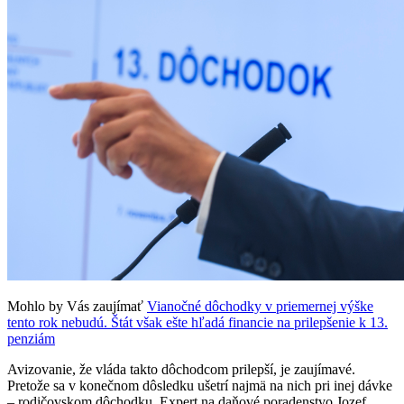
Mohlo by Vás zaujímať
Vianočné dôchodky v priemernej výške
tento rok nebudú. Štát však ešte hľadá financie na prilepšenie k 13.
penziám
Avizovanie, že vláda takto dôchodcom prilepší, je zaujímavé.
Pretože sa v konečnom dôsledku ušetrí najmä na nich pri inej dávke
– rodičovskom dôchodku. Expert na daňové poradenstvo Jozef