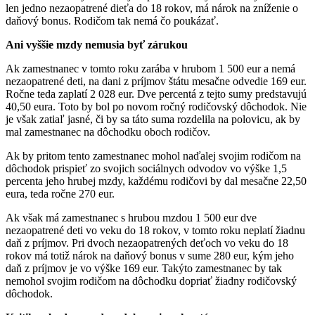
len jedno nezaopatrené dieťa do 18 rokov, má nárok na zníženie o
daňový bonus. Rodičom tak nemá čo poukázať.
Ani vyššie mzdy nemusia byť zárukou
Ak zamestnanec v tomto roku zarába v hrubom 1 500 eur a nemá
nezaopatrené deti, na dani z príjmov štátu mesačne odvedie 169 eur.
Ročne teda zaplatí 2 028 eur. Dve percentá z tejto sumy predstavujú
40,50 eura. Toto by bol po novom ročný rodičovský dôchodok. Nie
je však zatiaľ jasné, či by sa táto suma rozdelila na polovicu, ak by
mal zamestnanec na dôchodku oboch rodičov.
Ak by pritom tento zamestnanec mohol naďalej svojim rodičom na
dôchodok prispieť zo svojich sociálnych odvodov vo výške 1,5
percenta jeho hrubej mzdy, každému rodičovi by dal mesačne 22,50
eura, teda ročne 270 eur.
Ak však má zamestnanec s hrubou mzdou 1 500 eur dve
nezaopatrené deti vo veku do 18 rokov, v tomto roku neplatí žiadnu
daň z príjmov. Pri dvoch nezaopatrených deťoch vo veku do 18
rokov má totiž nárok na daňový bonus v sume 280 eur, kým jeho
daň z príjmov je vo výške 169 eur. Takýto zamestnanec by tak
nemohol svojim rodičom na dôchodku dopriať žiadny rodičovský
dôchodok.