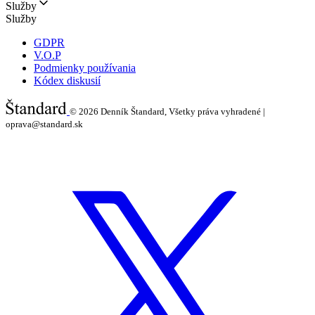
Služby
Služby
GDPR
V.O.P
Podmienky používania
Kódex diskusií
© 2026
Denník Štandard, Všetky práva vyhradené |
oprava@standard.sk